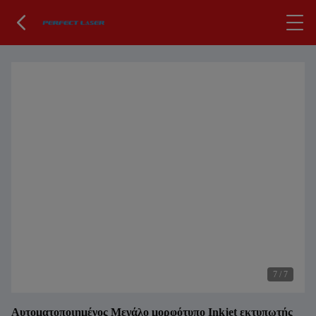
7
/
7
Αυτοματοποιημένος Μεγάλο μορφότυπο Inkjet εκτυπωτής