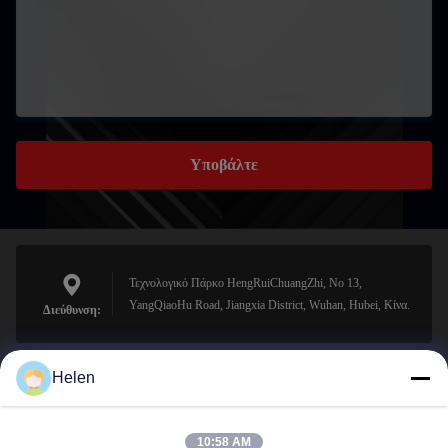
Υποβάλτε
Τεχνολογικό Πάρκο HengRuiChuangZhi, No 13,
YangQiaoHu Road, Jiangxia District, Wuhan, Hubei, Κίνα.
Διεύθυνση:
Helen
sales@perfectlaser.net
Ηλεκτρονικό
10:58 AM