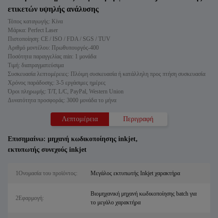
ετικετών υψηλής ανάλυσης
Τόπος καταγωγής: Κίνα
Μάρκα: Perfect Laser
Πιστοποίηση: CE / ISO / FDA / SGS / TUV
Αριθμό μοντέλου: Πρωθυπουργός-400
Ποσότητα παραγγελίας min: 1 μονάδα
Τιμή: διαπραγματεύσιμα
Συσκευασία λεπτομέρειες: Πλόιμη συσκευασία ή κατάλληλη προς πτήση συσκευασία
Χρόνος παράδοσης: 3-5 εργάσιμες ημέρες
Όροι πληρωμής: T/T, L/C, PayPal, Western Union
Δυνατότητα προσφοράς: 3000 μονάδα το μήνα
Λεπτομέρεια
Περιγραφή
Επισημαίνω:
μηχανή κωδικοποίησης inkjet
,
εκτυπωτής συνεχούς inkjet
1Ονομασία του προϊόντος:
Μεγάλος εκτυπωτής Inkjet χαρακτήρα
Βιομηχανική μηχανή κωδικοποίησης batch για
2Εφαρμογή:
το μεγάλο χαρακτήρα