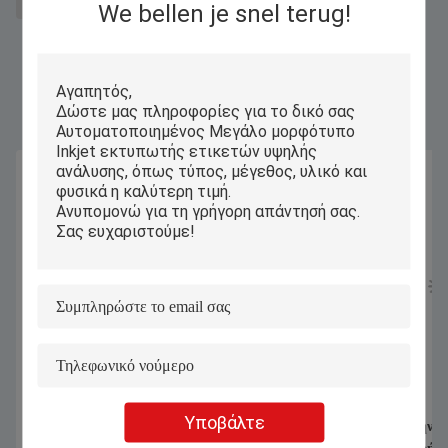
εκτυπωτής inkjet γραμμικού κώδικα
We bellen je snel terug!
Παρόμοια Προϊόντα
Υποβάλτε
Αυτόματος καθαρισμός Inkjet Κωδικός
Αριθμός ημερομηνία