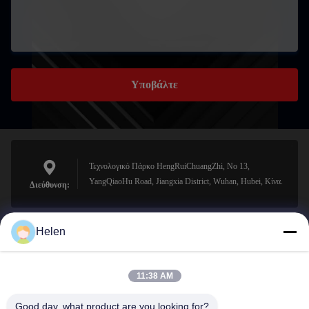
Υποβάλτε
Τεχνολογικό Πάρκο HengRuiChuangZhi, No 13,
YangQiaoHu Road, Jiangxia District, Wuhan, Hubei, Κίνα.
Διεύθυνση:
Helen
sales@perfectlaser.net
Ηλεκτρονικό
11:38 AM
Good day, what product are you looking for?