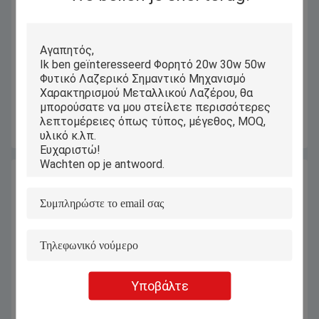
20W φορητό μίνι διπλώνοντας
Μικρός εξοπλισμός σήμανσης
Engraver λέιζερ ινών που
λέιζερ από ανοξείδωτο ατσάλι UV
χαρακτηρίζει τη μηχανή
ανθεκτικός PEDB-400C
Πάρτε την καλύτερη τιμή
Πάρτε την καλύτερη τιμή
Υποβάλτε
20w 30w 50w Μηχανή Κόψιμο
Μηχανή σήμανσης με λέιζερ ινών
Χαρίσματος Φυτικών Λέιζερ
δυναμικής εστίασης μεταλλικής
Χαρίστης Σημαντή για
επιφάνειας 3D 3D Curve 30W 50W