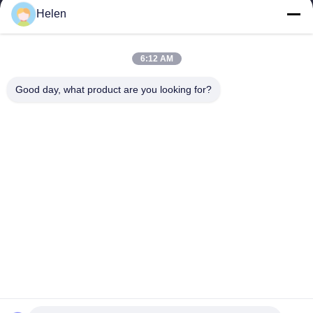
Helen
sales@perfectlaser.net
Ηλεκτρονικό
6:12 AM
Good day, what product are you looking for?
0086-27-8679-1986
Τηλέφωνο
Perfect Laser (Wuhan) Co.,Ltd.