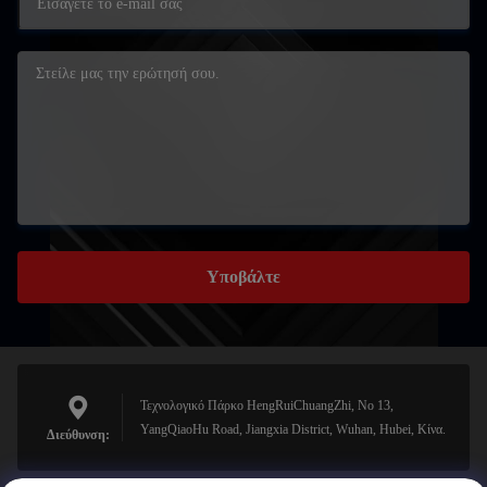
Υποβάλτε
Τεχνολογικό Πάρκο HengRuiChuangZhi, No 13,
YangQiaoHu Road, Jiangxia District, Wuhan, Hubei, Κίνα.
Διεύθυνση: