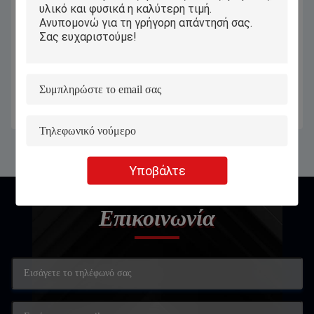
Αυτοματοποιημένος συνεχής
Αυτόματος βιομηχανικός
βιομηχανικός εκτυπωτής μελάνης
εκτυπωτής Inkjet 60 M/Min
για μπουκάλια / σακούλες από
Εκτυπωτής Ink Jet υψηλής
πλαστικό αλουμίνιο σίδηρο
ταχύτητας για συσκευασία
Πάρτε την καλύτερη τιμή
Πάρτε την καλύτερη τιμή
Υποβάλτε
Επικοινωνία