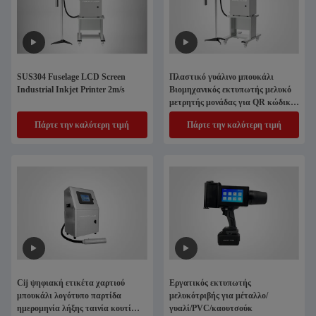
SUS304 Fuselage LCD Screen
Πλαστικό γυάλινο μπουκάλι
Industrial Inkjet Printer 2m/s
Βιομηχανικός εκτυπωτής μελυκό
μετρητής μονάδας για QR κώδικα
Ημερομηνία λήξης
Πάρτε την καλύτερη τιμή
Πάρτε την καλύτερη τιμή
Cij ψηφιακή ετικέτα χαρτιού
Εργατικός εκτυπωτής
μπουκάλι λογότυπο παρτίδα
μελυκότριβής για μέταλλο/
ημερομηνία λήξης ταινία κουτί
γυαλί/PVC/καουτσούκ