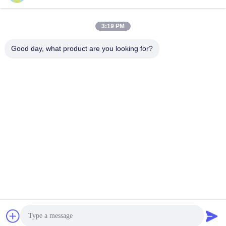
sales@perfectlaser.net
Ηλεκτρονικό
3:19 PM
Good day, what product are you looking for?
0086-27-8679-1986
Τηλέφωνο
Perfect Laser (Wuhan) Co.,Ltd.
Get a Quote
Perfect Laser (Wuhan) Co.,Ltd.