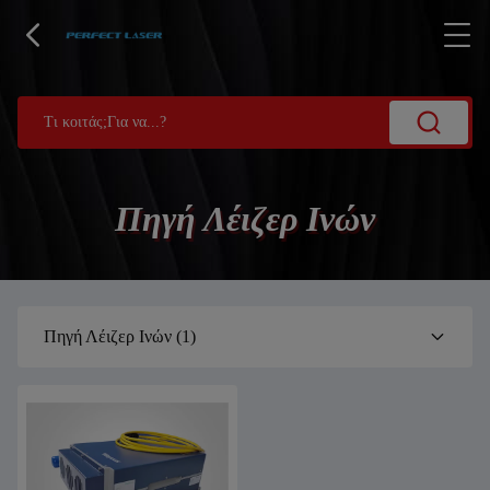
Πηγή Λέιζερ Ινών
Πηγή Λέιζερ Ινών
(1)