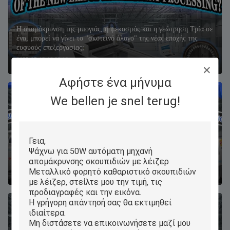
Η απομάκρυνση της μπογιάς, η ψεκασμός και η γεώτρηση Τρία σε
ένα, μπορεί να γίνει το "σκοτεινό άλογο" της νέας εποχής της
ευφυούς επεξεργασίας;
2025-05-12 16:03:19
Αφήστε ένα μήνυμα
We bellen je snel terug!
Τα 3 μοντέλα του τέλειου λέιζερ απελευθερώθηκαν: Αποκλεισμός
του "Λάιτ-Εντζ κώδικα" της εξέλιξης της συγκόλλησης;
2025-04-30 15:32:05