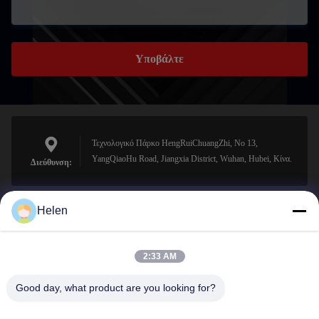
Υποβάλτε
Τεχνολογικό Πάρκο HengRuiChuangZhi, No 13,
YangQiaoHu Road, Jiangxia District, Wuhan, Hubei, Κίνα.
Διεύθυνση:
Helen
sales@perfectlaser.net
Ηλεκτρονικό
2:33 AM
Good day, what product are you looking for?
0086-27-8679-1986