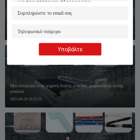
Μια εισαγωγή του Desktop 3D κρυστάλλινη μηχανή χαρακτικής
λέιζερ PE-DP-5050
2025-04-16 16:09:20
Υποβάλτε
Μια εισαγωγή στην μηχανή διπλής γέφυρας χειροκίνητης κοπής
γυαλιού
2025-04-24 10:25:23