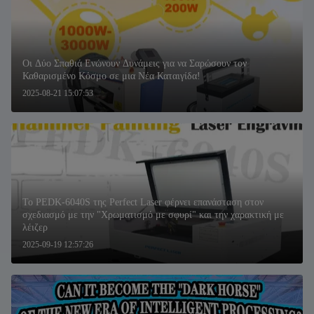
Οι Δύο Σπαθιά Ενώνουν Δυνάμεις για να Σαρώσουν τον
Καθαρισμένο Κόσμο σε μια Νέα Καταιγίδα!
2025-08-21 15:07:53
Το PEDK-6040S της Perfect Laser φέρνει επανάσταση στον
σχεδιασμό με την "Χρωματισμό με σφυρί" και την χαρακτική με
λέιζερ
2025-09-19 12:57:26