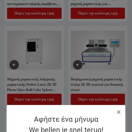
φωτογραφιών υψηλής ακρίβειας
μηχανή χαρακτικής για
για γυαλί
προσαρμοσμένες εικόνες
Πάρτε την καλύτερη τιμή
Πάρτε την καλύτερη τιμή
Μηχανή χαρακτικής λαζερικής
Βιομηχανική μηχανή χαρακτικής
χαρακτικής Perfect Laser 2D 3D
λέιζερ 2D 3D γυαλιού για διαφανή
Photo Glass Ball Cube Sphere
υλικά
Acrylic Laser Εσωτερική
Πάρτε την καλύτερη τιμή
Πάρτε την καλύτερη τιμή
κρύσταλλική επιφάνεια
Αφήστε ένα μήνυμα
We bellen je snel terug!