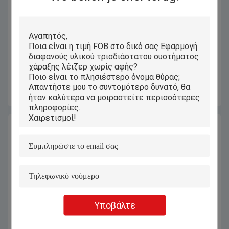
Συμπαγής μηχανή χάραξης
Μηχανή χάραξης λέιζερ UV 3D
κρυστάλλων 3D για
υψηλής ακρίβειας | Μηχανή
εξατομικευμένα δώρα κρυστάλλου
χάραξης λέιζερ κρυστάλλου 3D για
εσωτερική χάραξη κρυστάλλου
Πάρτε την καλύτερη τιμή
Πάρτε την καλύτερη τιμή
γυαλιού
Υποβάλτε
Φορητή επιτραπέζια μηχανή
5W μικρού επιπέδου εργασίας 5W
χάραξης λέιζερ UV 2D 3D
UV Laser Marking Graving
κρυστάλλων 5W
Machine για κρυστάλλινο γυαλί