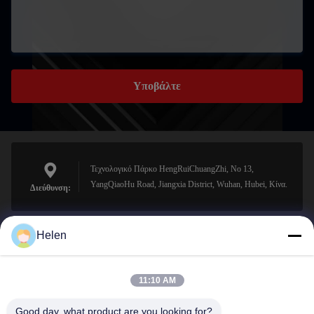
Υποβάλτε
Τεχνολογικό Πάρκο HengRuiChuangZhi, No 13,
YangQiaoHu Road, Jiangxia District, Wuhan, Hubei, Κίνα.
Διεύθυνση:
Helen
sales@perfectlaser.net
Ηλεκτρονικό
11:10 AM
Good day, what product are you looking for?