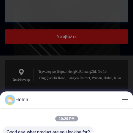
Υποβάλτε
Τεχνολογικό Πάρκο HengRuiChuangZhi, No 13,
YangQiaoHu Road, Jiangxia District, Wuhan, Hubei, Κίνα.
Διεύθυνση:
Helen
sales@perfectlaser.net
Ηλεκτρονικό
10:29 PM
Good day, what product are you looking for?