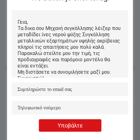
Μηχάνημα συγκόλλησης λέιζερ
Μηχανή συγκόλλησης με χρυσό
100W για βραχιόλι κοσμημάτων με
ασήμι 100w 150w με μικροσκόπιο
υδρόψυξη
κοσμημάτων
Πάρτε την καλύτερη τιμή
Πάρτε την καλύτερη τιμή
Υποβάλτε
150w κοσμήματα ασήμι χαλκό
Διαφημιστική επιστολή
ανοξείδωτο χάλυβα αλουμίνιο
εξοπλισμός μηχανής συγκόλλησης
γαλβανισμένη πλάκα χρυσό λέιζερ
λέιζερ 9KW 0,5-40Hz για φωτεινά