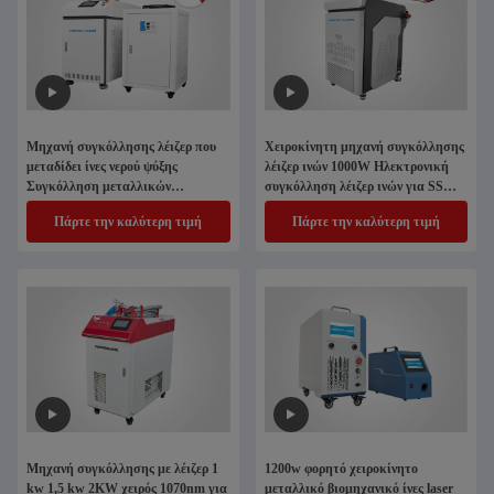
Μηχανή συγκόλλησης λέιζερ που
Χειροκίνητη μηχανή συγκόλλησης
μεταδίδει ίνες νερού ψύξης
λέιζερ ινών 1000W Ηλεκτρονική
Συγκόλληση μεταλλικών
συγκόλληση λέιζερ ινών για SS
εξαρτημάτων υψηλής ακρίβειας
αλουμίνιο
Πάρτε την καλύτερη τιμή
Πάρτε την καλύτερη τιμή
Μηχανή συγκόλλησης με λέιζερ 1
1200w φορητό χειροκίνητο
kw 1,5 kw 2KW χειρός 1070nm για
μεταλλικό βιομηχανικό ίνες laser