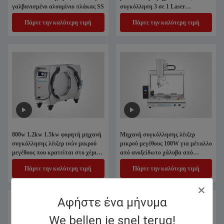
γαλβανισμένο αλουμίνιο πλάκας SS
συγκόλληση 3 σε 1 Laser
συγκόλληση μηχανή καθαρισμού
Πάρτε την καλύτερη τιμή
Πάρτε την καλύτερη τιμή
κόψιμο
800w 1.2kw 1.5kw φορητή μηχανή
Μηχανή συγκόλλησης λέιζερ
συγκόλλησης λέιζερ ινών μικρού
μικρού μεγέθους 100W για μέταλλο
μεγέθους που κρατείται στο χέρι
από ανοξείδωτο χάλυβα από
για μέταλλο ανοξείδωτο χάλυβα
σίδηρο από χαλκό
Πάρτε την καλύτερη τιμή
Πάρτε την καλύτερη τιμή
χάλκινο αλουμίνιο
Αφήστε ένα μήνυμα
We bellen je snel terug!