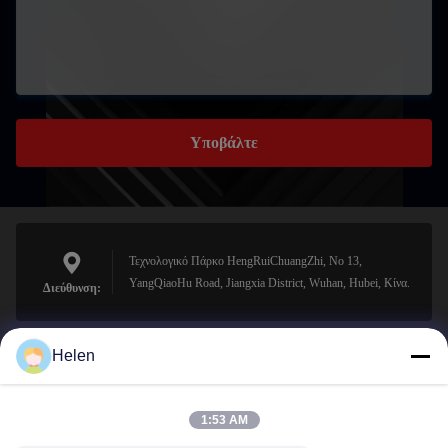
Υποβάλτε
Τεχνολογικό Πάρκο HengRuiChuangZhi, No 13,
YangQiaoHu Road, Jiangxia District, Wuhan, Hubei, Κίνα.
Διεύθυνση:
Helen
sales@perfectlaser.net
Ηλεκτρονικό
1:53 AM