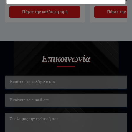
συγκόλληση χαρτιού από ανοξείδωτο
Τεχνική Τεχνική Τεχν
χάλυβα
Πάρτε την καλύτερη τιμή
Πάρτε την κα
Επικοινωνία