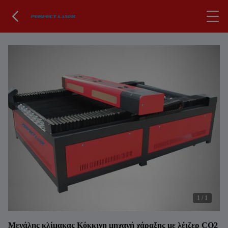
1
/
1
Μεγάλης κλίμακας Κόκκινη μηχανή χάραξης με λέιζερ CO2