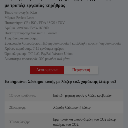
με τραπέζι εργασίας κηρήθρας
Τόπος καταγωγής: Κίνα
Μάρκα: Perfect Laser
Πιστοποίηση: CE / ISO / FDA / SGS / TUV
Αριθμό μοντέλου: Pedk-160260
Ποσότητα παραγγελίας min: 1 μονάδα
Τιμή: διαπραγματεύσιμα
Συσκευασία λεπτομέρειες: Πλόιμη συσκευασία ή κατάλληλη προς πτήση συσκευασία
Χρόνος παράδοσης: 7-15 εργάσιμες ημέρες
Όροι πληρωμής: T/T, L/C, PayPal, Western Union
Δυνατότητα προσφοράς: 300 μονάδες ανά μήνα
Λεπτομέρεια
Περιγραφή
Επισημαίνω:
Σύστημα κοπής με λέιζερ co2
,
χαράκτης λέιζερ co2
1Όνομα προϊόντων:
Επίπεδη μηχανή χάραξης λέιζερ κρεβατιών
2Εφαρμογή:
Χάραξη λέιζερ/κοπή λέιζερ
Ερμητικού και αποσυνδεμένη του CO2 λέιζερ
3Τύπος λέιζερ:
σωλήνας του CO2,