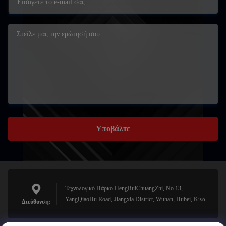
Υποβάλτε
Τεχνολογικό Πάρκο HengRuiChuangZhi, No 13,
YangQiaoHu Road, Jiangxia District, Wuhan, Hubei, Κίνα.
Διεύθυνση: