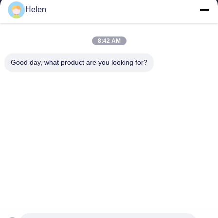
Helen
sales@perfectlaser.net
Ηλεκτρονικό
8:42 AM
Good day, what product are you looking for?
0086-27-8679-1986
Τηλέφωνο
Perfect Laser (Wuhan) Co.,Ltd.