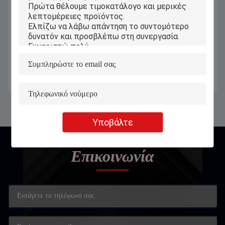
6040 CO2 μηχανή κοπής με λέιζερ
Μικτή μηχανή χάραξης λέιζερ Co2
Ακρυλικό ξύλο γυαλί δέρμα
για ξύλο MDF ακρυλικό
πλεξιγκλάς πλαστικό καουτσούκ
ανοξείδωτο χάλυβα
Πάρτε την καλύτερη τιμή
Πάρτε την καλύτερη τιμή
Υποβάλτε
Επικοινωνία