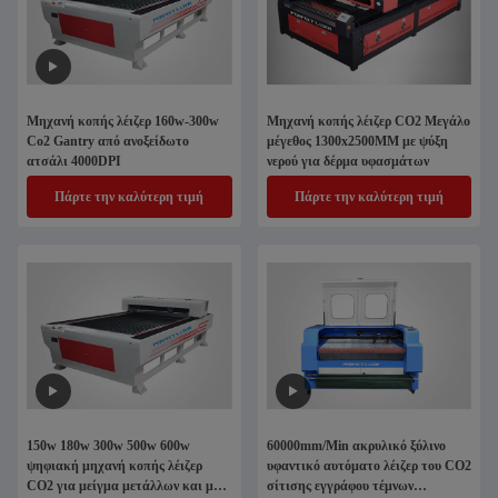
Μηχανή κοπής λέιζερ 160w-300w
Μηχανή κοπής λέιζερ CO2 Μεγάλο
Co2 Gantry από ανοξείδωτο
μέγεθος 1300x2500MM με ψύξη
ατσάλι 4000DPI
νερού για δέρμα υφασμάτων
Πάρτε την καλύτερη τιμή
Πάρτε την καλύτερη τιμή
150w 180w 300w 500w 600w
60000mm/Min ακρυλικό ξύλινο
ψηφιακή μηχανή κοπής λέιζερ
υφαντικό αυτόματο λέιζερ του CO2
CO2 για μείγμα μετάλλων και μη
σίτισης εγγράφου τέμνων