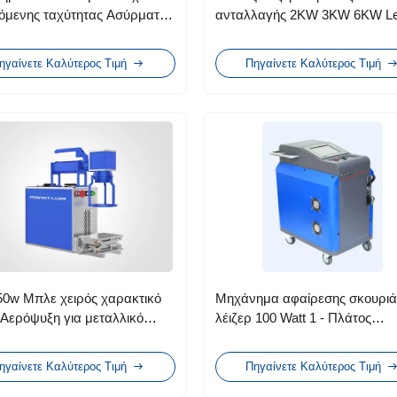
ζόμενης ταχύτητας Ασύρματη
ανταλλαγής 2KW 3KW 6KW Le
ργία με οθόνη αφής υψηλής
Laser Machine για 10 MM
ιας
ηγαίνετε Καλύτερος Τιμή
Πηγαίνετε Καλύτερος Τιμή
50w Μπλε χειρός χαρακτικό
Μηχάνημα αφαίρεσης σκουριά
 Αερόψυξη για μεταλλικό
λέιζερ 100 Watt 1 - Πλάτος
ικό
σάρωσης 150 mm για τη βιομη
ηγαίνετε Καλύτερος Τιμή
Πηγαίνετε Καλύτερος Τιμή