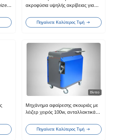
izer
ακροφύσια υψηλής ακρίβειας για
χάρτινο φύλλο Express Label
Πηγαίνετε Καλύτερος Τιμή
Βίντεο
ς
Μηχάνημα αφαίρεσης σκουριάς με
λέιζερ χειρός 100w, ανταλλακτικά
χανία
αυτοκινήτων, λαστιχένια καλούπια
με ψύξη αέρα
Πηγαίνετε Καλύτερος Τιμή