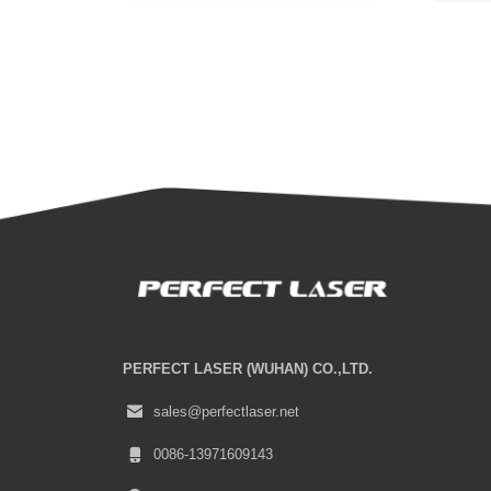
PERFECT LASER (WUHAN) CO.,LTD.
sales@perfectlaser.net
0086-13971609143