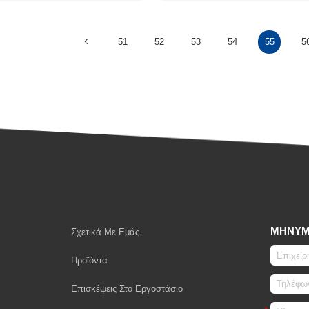
51
52
53
54
55
5
ΜΉΝΥ
Σχετικά Με Εμάς
Προϊόντα
Επισκέψεις Στο Εργοστάσιο