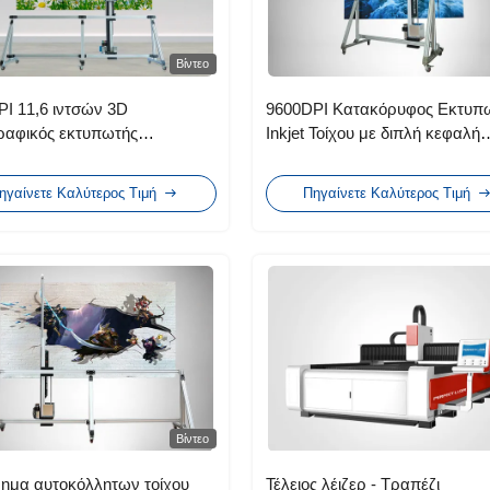
Βίντεο
I 11,6 ιντσών 3D
9600DPI Κατακόρυφος Εκτυπ
ραφικός εκτυπωτής
Inkjet Τοίχου με διπλή κεφαλή
ίας για εκτύπωση πλακιδίων
αναδιπλούμενο VSDT
νου καμβά
ηγαίνετε Καλύτερος Τιμή
Πηγαίνετε Καλύτερος Τιμή
Βίντεο
ημα αυτοκόλλητων τοίχου
Τέλειος λέιζερ - Τραπέζι