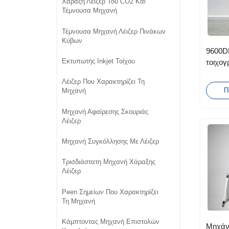
Χάραξη Λέιζερ Του CO2 Και
Τέμνουσα Μηχανή
Τέμνουσα Μηχανή Λέιζερ Πινάκων
Κύβων
9600DP
Εκτυπωτής Inkjet Τοίχου
τοιχογ
απευθε
Λέιζερ Που Χαρακτηρίζει Τη
γυάλι
Π
Μηχανή
Μηχανή Αφαίρεσης Σκουριάς
Λέιζερ
Μηχανή Συγκόλλησης Με Λέιζερ
Τρισδιάστατη Μηχανή Χάραξης
Λέιζερ
Peen Σημείων Που Χαρακτηρίζει
Τη Μηχανή
Κάμπτοντας Μηχανή Επιστολών
Μηχάν