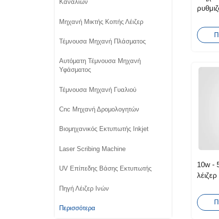
Καναλιών
ρυθμι
λειτου
Μηχανή Μικτής Κοπής Λέιζερ
ακρίβε
Π
Τέμνουσα Μηχανή Πλάσματος
Αυτόματη Τέμνουσα Μηχανή
Υφάσματος
Τέμνουσα Μηχανή Γυαλιού
Cnc Μηχανή Δρομολογητών
Βιομηχανικός Εκτυπωτής Inkjet
Laser Scribing Machine
10w - 
UV Επίπεδης Βάσης Εκτυπωτής
λέιζερ
πλαστ
Πηγή Λέιζερ Ινών
Π
Περισσότερα