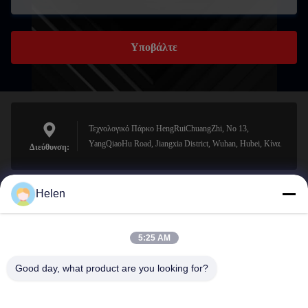
Υποβάλτε
Τεχνολογικό Πάρκο HengRuiChuangZhi, No 13,
YangQiaoHu Road, Jiangxia District, Wuhan, Hubei, Κίνα.
Διεύθυνση:
Helen
sales@perfectlaser.net
Ηλεκτρονικό
5:25 AM
Good day, what product are you looking for?
0086-27-8679-1986
Τηλέφωνο