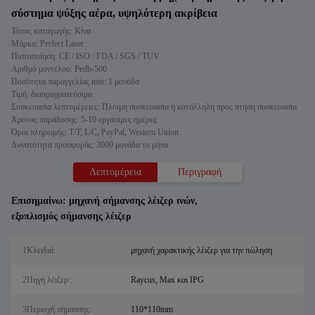
σύστημα ψύξης αέρα, υψηλότερη ακρίβεια
Τόπος καταγωγής: Κίνα
Μάρκα: Perfect Laser
Πιστοποίηση: CE / ISO / FDA / SGS / TUV
Αριθμό μοντέλου: Pedb-500
Ποσότητα παραγγελίας min: 1 μονάδα
Τιμή: διαπραγματεύσιμα
Συσκευασία λεπτομέρειες: Πλόιμη συσκευασία ή κατάλληλη προς πτήση συσκευασία
Χρόνος παράδοσης: 5-10 εργάσιμες ημέρες
Όροι πληρωμής: T/T, L/C, PayPal, Western Union
Δυνατότητα προσφοράς: 3000 μονάδα το μήνα
Λεπτομέρεια
Περιγραφή
Επισημαίνω:
μηχανή σήμανσης λέιζερ ινών
,
εξοπλισμός σήμανσης λέιζερ
1Κλειδιά:
μηχανή χαρακτικής λέιζερ για την πώληση
2Πηγή λέιζερ::
Raycus, Max και IPG
3Περιοχή σήμανσης:
110*110mm