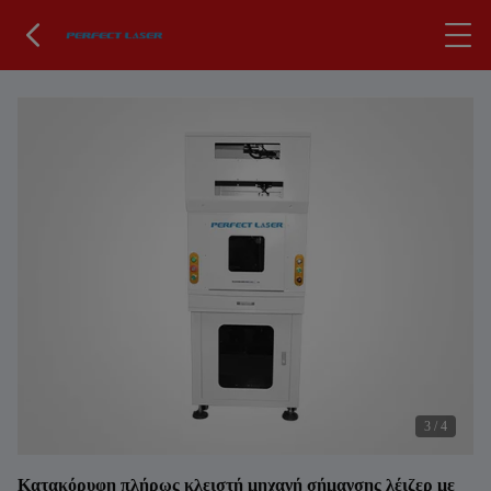
3
/
4
Κατακόρυφη πλήρως κλειστή μηχανή σήμανσης λέιζερ με