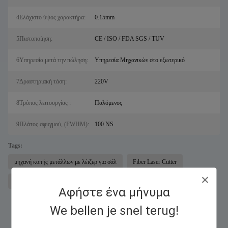
4Ελάχιστο ύψος χαρακτήρα:
0.15mm
5Πιστοποίηση:
CE / ISO / FDA SGS / TUV
6Υπηρεσία μετά την πώληση:
Υπηρεσία Μηχανικών στο εξωτερικό
7Δραστηριακή τάση:
220V
8Τρόπος λειτουργίας :
Παλόμενος
9Πλάτος σφυγμού, (FWHM):
100 NS
Tags:
μηχανή κοπής μετάλλων με λέιζερ για σάλ
Fiber Laser Cutter
μηχανή σήμανσης λέιζερ ινών
Αφήστε ένα μήνυμα
We bellen je snel terug!
Παρόμοια Προϊόντα