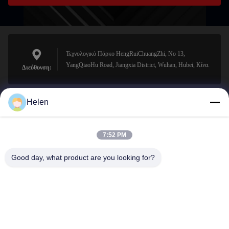
Τεχνολογικό Πάρκο HengRuiChuangZhi, No 13,
YangQiaoHu Road, Jiangxia District, Wuhan, Hubei, Κίνα.
Διεύθυνση:
Helen
sales@perfectlaser.net
Ηλεκτρονικό
7:52 PM
Good day, what product are you looking for?
0086-27-8679-1986
Τηλέφωνο