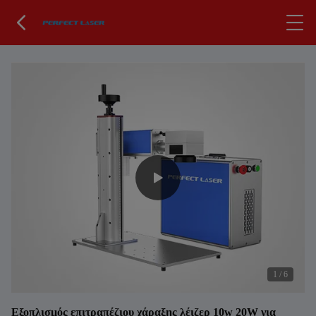
1
/
6
Εξοπλισμός επιτραπέζιου χάραξης λέιζερ 10w 20W για