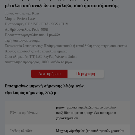
μέταλλο από ανοξείδωτο χάλυβα, συστήματα σήμανσης
Τόπος καταγωγής: Κίνα
Μάρκα: Perfect Laser
Πιστοποίηση: CE / ISO / FDA / SGS / TUV
Αριθμό μοντέλου: Pedb-400B
Ποσότητα παραγγελίας min: 1 μονάδα
Τιμή: διαπραγματεύσιμα
Συσκευασία λεπτομέρειες: Πλόιμη συσκευασία ή κατάλληλη προς πτήση συσκευασία
Χρόνος παράδοσης: 7-15 εργάσιμες ημέρες
Όροι πληρωμής: T/T, L/C, PayPal, Western Union
Δυνατότητα προσφοράς: 1000 μονάδα το μήνα
Λεπτομέρεια
Περιγραφή
Επισημαίνω:
μηχανή σήμανσης λέιζερ ινών
,
εξοπλισμός σήμανσης λέιζερ
μηχανή χαρακτικής λέιζερ για το μέταλλο
1Όνομα προϊόντων:
ανοξείδωτου με τα προηγμένα συστήματα
χαρακτηρισμού
2λέξεις κλειδιά:
Μηχανή χάραξης λέιζερ υπολογιστών γραφείου