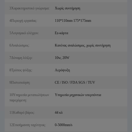
3Χαρακτηριστικό γνώρισμα:
Χωρίς συντήρηση
4Περιοχή εργασίας:
110*110mm 175*175mm
5Λογισμικό ελέγχου:
Ez-κάρτα
6Αναλώσιμος:
Κανένας αναλώσιμος, χωρίς συντήρηση
7Δύναμη λέιζερ:
10w, 20W
8Τρόπος ψύξης:
Αερόψυξη
9Πιστοποίηση:
CE / ISO / FDA SGS / TUV
10Υπηρεσία μεταπωλήσεων
Υπηρεσία μηχανικών υπερπόντια
παρεχόμενη:
11Καθαρό βάρος:
44 κλ
12Επισήμανση ταχύτητας:
0-5000mm/s