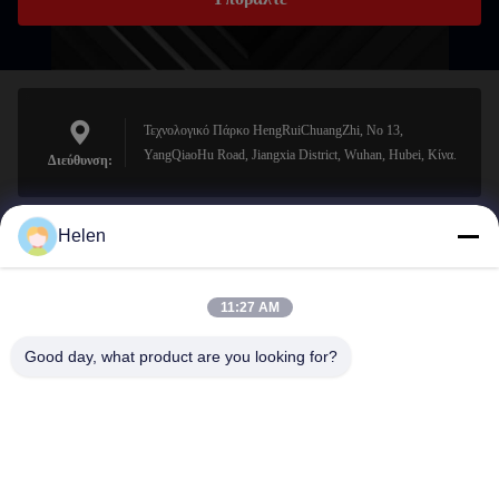
Τεχνολογικό Πάρκο HengRuiChuangZhi, No 13,
YangQiaoHu Road, Jiangxia District, Wuhan, Hubei, Κίνα.
Διεύθυνση:
Helen
sales@perfectlaser.net
Ηλεκτρονικό
11:27 AM
Good day, what product are you looking for?
0086-27-8679-1986
Τηλέφωνο