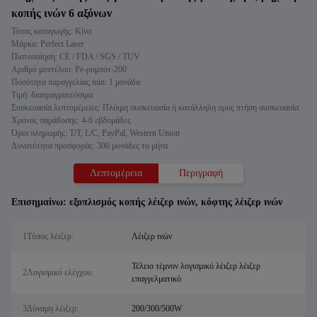
κοπής ινών 6 αξόνων
Τόπος καταγωγής: Κίνα
Μάρκα: Perfect Laser
Πιστοποίηση: CE / FDA / SGS / TUV
Αριθμό μοντέλου: Pe-ρομπότ-200
Ποσότητα παραγγελίας min: 1 μονάδα
Τιμή: διαπραγματεύσιμα
Συσκευασία λεπτομέρειες: Πλόιμη συσκευασία ή κατάλληλη προς πτήση συσκευασία
Χρόνος παράδοσης: 4-6 εβδομάδες
Όροι πληρωμής: T/T, L/C, PayPal, Western Union
Δυνατότητα προσφοράς: 300 μονάδες το μήνα
Λεπτομέρεια
Περιγραφή
Επισημαίνω:
εξοπλισμός κοπής λέιζερ ινών
,
κόφτης λέιζερ ινών
1Τύπος λέιζερ:
Λέιζερ ινών
Τέλειο τέμνον λογισμικό λέιζερ λέιζερ
2Λογισμικό ελέγχου:
επαγγελματικό
3Δύναμη λέιζερ:
200/300/500W