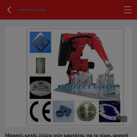
1
/
2
Μηχανές κοπής λέιζερ ινών καμπύλης για το χώρο, μηχανή