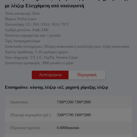
με λέιζερ Ελεγχόμενη από υπολογιστή
Τόπος καταγωγής: Κίνα
Μάρκα: Perfect Laser
Πιστοποίηση: CE / ISO / FDA / SGS / TUV
Αριθμό μοντέλου: Pedk-3300
Ποσότητα παραγγελίας min: 1 μονάδα
Τιμή: διαπραγματεύσιμα
Συσκευασία λεπτομέρειες: Πλόιμη συσκευασία ή κατάλληλη προς πτήση συσκευασία
Χρόνος παράδοσης: 5-10 εργάσιμες ημέρες
Όροι πληρωμής: T/T, L/C, PayPal, Western Union
Δυνατότητα προσφοράς: 3000 μονάδα το μήνα
Λεπτομέρεια
Περιγραφή
Επισημαίνω:
κόφτης λέιζερ co2
,
μηχανή χάραξης λέιζερ
1Διαστάσεις:
7300*2300 7300*2600
2Περιοχή συγκομιδών (χιλ.):
3300*1700 3300*2000
3Τέμνουσα ταχύτητα:
0-6000mm/min