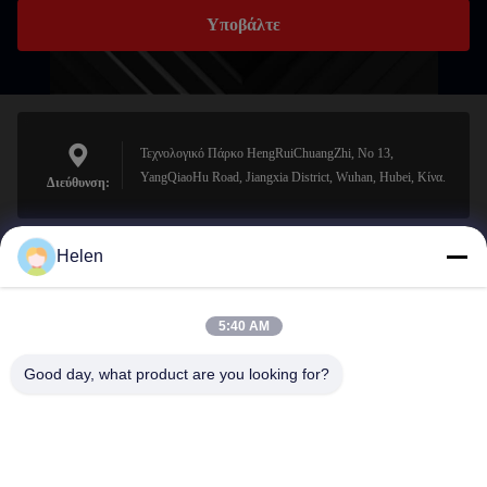
Υποβάλτε
Τεχνολογικό Πάρκο HengRuiChuangZhi, No 13,
YangQiaoHu Road, Jiangxia District, Wuhan, Hubei, Κίνα.
Διεύθυνση:
Helen
sales@perfectlaser.net
Ηλεκτρονικό
5:40 AM
Good day, what product are you looking for?
0086-27-8679-1986
Τηλέφωνο