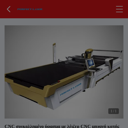
1
/
1
CNC συγκολλημένο ύφασμα με λέιζερ CNC μηχανή κοπής