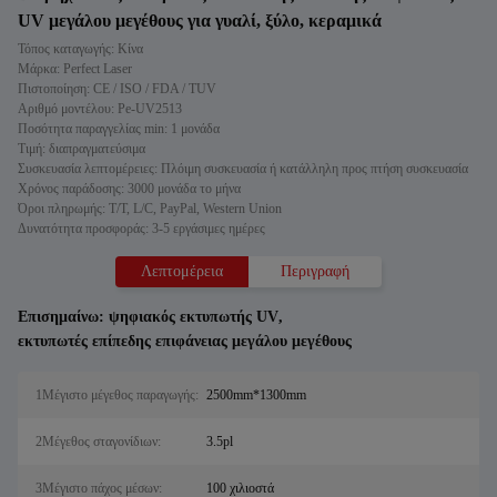
UV μεγάλου μεγέθους για γυαλί, ξύλο, κεραμικά
Τόπος καταγωγής: Κίνα
Μάρκα: Perfect Laser
Πιστοποίηση: CE / ISO / FDA / TUV
Αριθμό μοντέλου: Pe-UV2513
Ποσότητα παραγγελίας min: 1 μονάδα
Τιμή: διαπραγματεύσιμα
Συσκευασία λεπτομέρειες: Πλόιμη συσκευασία ή κατάλληλη προς πτήση συσκευασία
Χρόνος παράδοσης: 3000 μονάδα το μήνα
Όροι πληρωμής: T/T, L/C, PayPal, Western Union
Δυνατότητα προσφοράς: 3-5 εργάσιμες ημέρες
Λεπτομέρεια
Περιγραφή
Επισημαίνω:
ψηφιακός εκτυπωτής UV
,
εκτυπωτές επίπεδης επιφάνειας μεγάλου μεγέθους
1Μέγιστο μέγεθος παραγωγής:
2500mm*1300mm
2Μέγεθος σταγονίδιων:
3.5pl
3Μέγιστο πάχος μέσων:
100 χιλιοστά