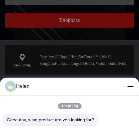
Υποβάλτε
Τεχνολογικό Πάρκο HengRuiChuangZhi, No 13,
YangQiaoHu Road, Jiangxia District, Wuhan, Hubei, Κίνα.
Διεύθυνση:
Helen
sales@perfectlaser.net
Ηλεκτρονικό
10:38 PM
Good day, what product are you looking for?
0086-27-8679-1986
Τηλέφωνο