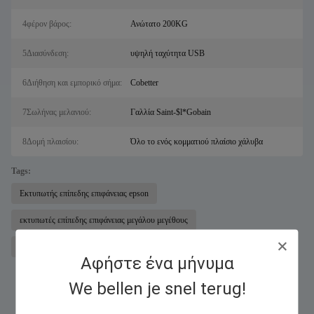
4φέρον βάρος:
Ανώτατο 200KG
5Διασύνδεση:
υψηλή ταχύτητα USB
6Διήθηση και εμπορικό σήμα:
Cobetter
7Σωλήνας μελανιού:
Γαλλία Saint-$l*Gobain
8Δομή πλαισίου:
Όλο το ενός κομματιού πλαίσιο χάλυβα
Tags:
Εκτυπωτής επίπεδης επιφάνειας epson
εκτυπωτές επίπεδης επιφάνειας μεγάλου μεγέθους
ψηφιακός εκτυπωτής UV
Αφήστε ένα μήνυμα
We bellen je snel terug!
Παρόμοια Προϊόντα