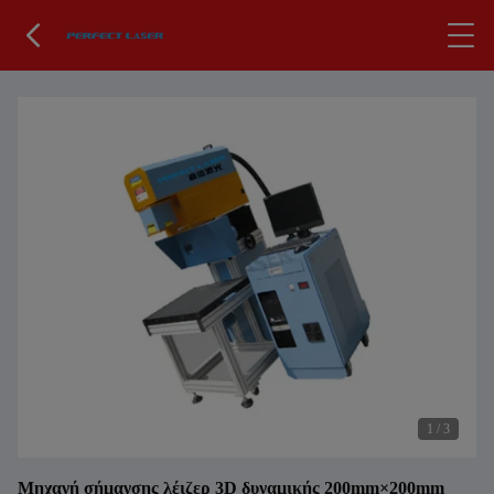
1
/
3
Μηχανή σήμανσης λέιζερ 3D δυναμικής 200mm×200mm