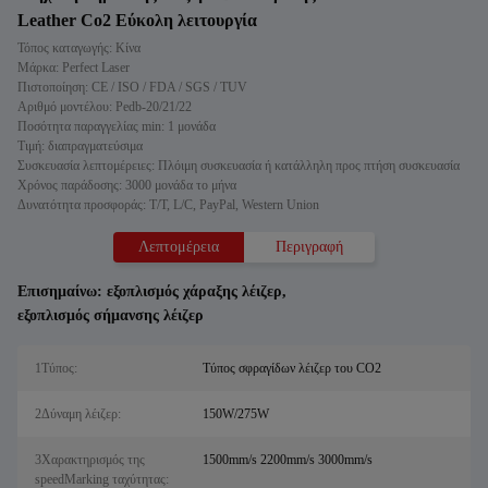
Leather Co2 Εύκολη λειτουργία
Τόπος καταγωγής: Κίνα
Μάρκα: Perfect Laser
Πιστοποίηση: CE / ISO / FDA / SGS / TUV
Αριθμό μοντέλου: Pedb-20/21/22
Ποσότητα παραγγελίας min: 1 μονάδα
Τιμή: διαπραγματεύσιμα
Συσκευασία λεπτομέρειες: Πλόιμη συσκευασία ή κατάλληλη προς πτήση συσκευασία
Χρόνος παράδοσης: 3000 μονάδα το μήνα
Δυνατότητα προσφοράς: T/T, L/C, PayPal, Western Union
Λεπτομέρεια
Περιγραφή
Επισημαίνω:
εξοπλισμός χάραξης λέιζερ
,
εξοπλισμός σήμανσης λέιζερ
1Τύπος:
Τύπος σφραγίδων λέιζερ του CO2
2Δύναμη λέιζερ:
150W/275W
3Χαρακτηρισμός της
1500mm/s 2200mm/s 3000mm/s
speedMarking ταχύτητας: