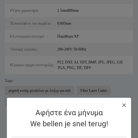
4Ύψος χαρακτήρα:
1.5mm800mm
5Επαναλάβετε την ακρίβεια:
0.003mm
6Λειτουργικό σύστημα:
Παράθυρα XP
7Δύναμη εργασίας:
200-240V 50-60Hz
PLT, DXF, AI, SDT, BMP, JPG, JPEG, GIF,
8Γραφικό σχήμα υποστήριξης:
TGA, PNG, TIF, TIFF
Tags:
μηχανή κοπής μετάλλων με λέιζερ για σάλ
Fiber Laser Cutter
εξοπλισμός χάραξης λέιζερ
Αφήστε ένα μήνυμα
We bellen je snel terug!
Παρόμοια Προϊόντα