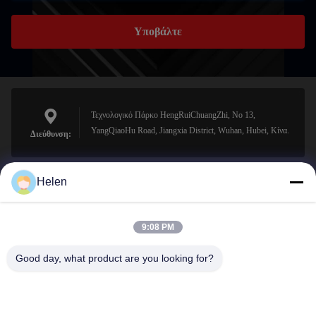
Υποβάλτε
Τεχνολογικό Πάρκο HengRuiChuangZhi, No 13,
YangQiaoHu Road, Jiangxia District, Wuhan, Hubei, Κίνα.
Διεύθυνση:
Helen
sales@perfectlaser.net
Ηλεκτρονικό
9:08 PM
Good day, what product are you looking for?
0086-27-8679-1986
Τηλέφωνο