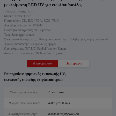
με ωρίμανση LED UV για ντουλάπι/σανίδες
Τόπος καταγωγής: Κίνα
Μάρκα: Perfect Laser
Πιστοποίηση: CE / ISO / FDA / SGS / TUV
Αριθμό μοντέλου: Pe-UV4280
Ποσότητα παραγγελίας min: 1 μονάδα
Τιμή: διαπραγματεύσιμα
Συσκευασία λεπτομέρειες: Πλόιμη συσκευασία ή κατάλληλη προς πτήση συσκευασία
Χρόνος παράδοσης: 3-5 εργάσιμες ημέρες
Όροι πληρωμής: T/T, L/C, PayPal, Western Union
Δυνατότητα προσφοράς: 3000 μονάδα το μήνα
Λεπτομέρεια
Περιγραφή
Επισημαίνω:
ψηφιακός εκτυπωτής UV
,
εκτυπωτής επίπεδης επιφάνειας epson
1Υψόμετρο εκτύπωσης:
20 εκατοστά
2Σχήμα τυπωμένων υλών:
420m μ * 800m μ
3Ταχύτητα εκτύπωσης:
σκίτσο 8 τετράγωνο/ώρα