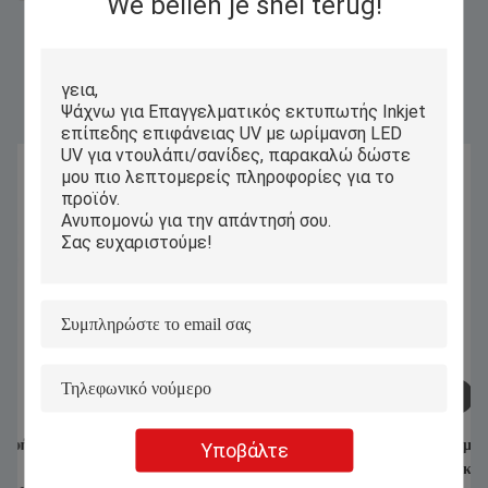
We bellen je snel terug!
Παρόμοια Προϊόντα
1070nm 1000W 1500W χειροκίνητη
Αυτόματη Υπολογισμ
Υποβάλτε
μηχανή συγκόλλησης λέιζερ για
Τεχνική Τεχνική Τεχν