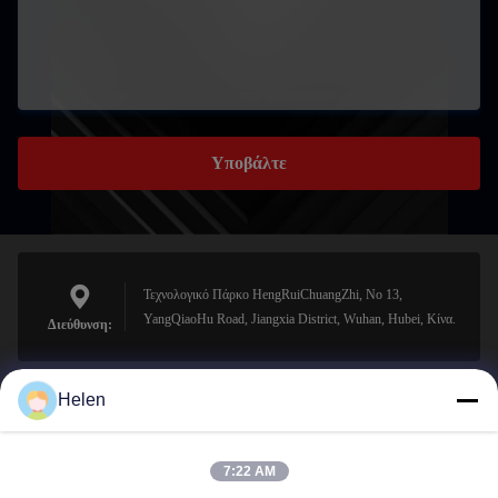
Υποβάλτε
Τεχνολογικό Πάρκο HengRuiChuangZhi, No 13,
YangQiaoHu Road, Jiangxia District, Wuhan, Hubei, Κίνα.
Διεύθυνση:
Helen
sales@perfectlaser.net
Ηλεκτρονικό
7:22 AM