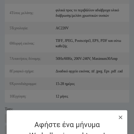
φιλικά προς το περιβάλλον αδιάβροχα υλικό
4Τύπος μελάνης:
διάβρωσης/μελάνι χρωστικών ουσιών
5Τεχνολογία:
AC220V
TIFF, JPEG, Postscript3, EPS, PDF και ούτω
6Μορφή εικόνας:
καθεξής
7Απαιτήσεις δύναμης:
50Hz/60Hz, 200V-240V, Maximum30Amp
8Γραφικό σχήμα:
Δυαδικό αρχείο εικόνας .tif .jpeg. Eps .pdf .cad
9Χρονοδιάγραμμα:
15-28 ημέρες
10Εγγύηση:
12 μήνες
Tags:
μηχανή κοπής μετάλλων με λέιζερ για σάλ
Fiber Laser Cutter
Αφήστε ένα μήνυμα
ψηφιακός εκτυπωτής UV