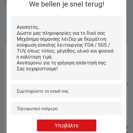
εξοπλισμός χάραξης λέιζερ
We bellen je snel terug!
Παρόμοια Προϊόντα
Υποβάλτε
1070nm 1000W 1500W χειροκίνητη
Αυτόματη Υπολογισμ