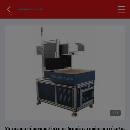
1
/
1
Μηχάνημα σήμανσης λέιζερ με δερμάτινη κούφωση εύκολης