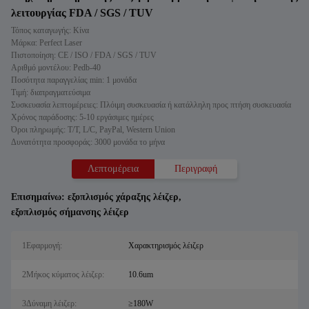
λειτουργίας FDA / SGS / TUV
Τόπος καταγωγής: Κίνα
Μάρκα: Perfect Laser
Πιστοποίηση: CE / ISO / FDA / SGS / TUV
Αριθμό μοντέλου: Pedb-40
Ποσότητα παραγγελίας min: 1 μονάδα
Τιμή: διαπραγματεύσιμα
Συσκευασία λεπτομέρειες: Πλόιμη συσκευασία ή κατάλληλη προς πτήση συσκευασία
Χρόνος παράδοσης: 5-10 εργάσιμες ημέρες
Όροι πληρωμής: T/T, L/C, PayPal, Western Union
Δυνατότητα προσφοράς: 3000 μονάδα το μήνα
Λεπτομέρεια
Περιγραφή
Επισημαίνω:
εξοπλισμός χάραξης λέιζερ
,
εξοπλισμός σήμανσης λέιζερ
1Εφαρμογή:
Χαρακτηρισμός λέιζερ
2Μήκος κύματος λέιζερ:
10.6um
3Δύναμη λέιζερ:
≥180W