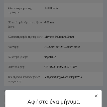
4Χαρακτηρισμός της
≤7000mm/s
ταχύτητας:
5Επαναλαμβανόμενη ακρίβεια
0.01mm
θέσης:
6Χαρακτηρισμός της περιοχής:
Μέγιστο 600mm×800mm
7Δύναμη:
AC220V 50Hz/AC380V 50Hz
8Σύστημα ψύξης:
υδρόψυξη
9Πιστοποίηση:
CE / ISO / FDA SGS / TUV
10Υπηρεσία μεταπωλήσεων
Υπηρεσία μηχανικών υπερπόντια
παρεχόμενη:
Tags:
μηχανή κοπής μετάλλων με λέιζερ για σάλ
Fiber Laser Cutter
Αφήστε ένα μήνυμα