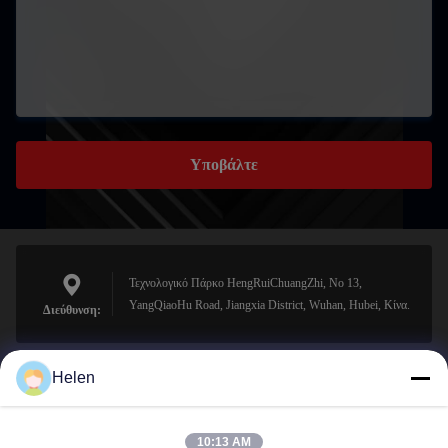
Υποβάλτε
Τεχνολογικό Πάρκο HengRuiChuangZhi, No 13,
YangQiaoHu Road, Jiangxia District, Wuhan, Hubei, Κίνα.
Διεύθυνση:
Helen
sales@perfectlaser.net
Ηλεκτρονικό
10:13 AM