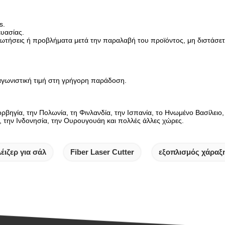
s.
υασίας.
τήσεις ή προβλήματα μετά την παραλαβή του προϊόντος, μη διστάσετε
γωνιστική τιμή στη γρήγορη παράδοση.
ρβηγία, την Πολωνία, τη Φινλανδία, την Ισπανία, το Ηνωμένο Βασίλειο, τ
η, την Ινδονησία, την Ουρουγουάη και πολλές άλλες χώρες.
έιζερ για σάλ
Fiber Laser Cutter
εξοπλισμός χάραξη