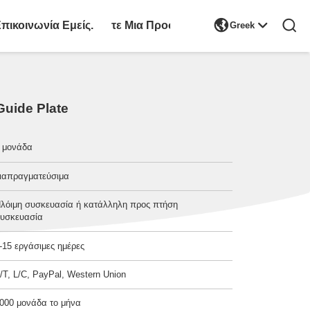

πικοινωνία Εμείς.
Ζητήστε Μια Προσφορά
Greek
Guide Plate
 μονάδα
ιαπραγματεύσιμα
λόιμη συσκευασία ή κατάλληλη προς πτήση
υσκευασία
-15 εργάσιμες ημέρες
/T, L/C, PayPal, Western Union
000 μονάδα το μήνα