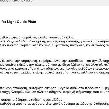
λισμός σήμανσης λέιζερ
for Light Guide Plate
μεθακρυλικού, ακρυλικό, φύλλο καουτσούκ κ.λπ.
κα οδηγών λέιζερ, διαφήμιση, παρόν, είδη ένδυσης, γενικά εμπορεύματ
νο πλαίσιο, λάμπα, ιατρικό φως X, φωτεινές πινακίδες, κουτί φωτός 
στην έρευνα, την παραγωγή, το μάρκετινγκ, την εκπαίδευση και την εξυ
οιείται ειδικά στην πλάκα οδηγού με δίχτυ λέιζερ και σε άλλα υλικά.Τ
γισμικό κατασκευής πιάτων οδηγών, μια ποικιλία μεθόδων επεξεργασί
υψηλή ταχύτητα.Είναι επίσης βολικό για χρήση και κατάλληλο για δι
 σταθερή απόδοση, αυτόματη εστίαση, μεγάλο σκαλιστό πρόσωπο, υψηλή
ορα πάχη ελαφρών υλικών πλάκας οδηγών, περιοχή σήμανσης που κ
ή ποιότητα δέσμης, σταθερή ισχύς εξόδου.
τον καθρέφτη από το εισαγόμενο εξωτερικό σύστημα μετάδοσης διαδρομ