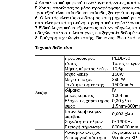
4.Αποκλειστική ψηφιακή τεχνολογία σάρωσης, κατά τ
5.Χρησιμοποιώντας το μέσο προσρόφησης κενού επεξε
τραπεζιού είναι επίπεδη και επίπεδη, ξεπερνά το 
6. Ο λεπτός κλειστός σχεδιασμός και η μηχανική ρευ
αποτελεσματικά τη σκόνη, πραγματικά περιβαλλοντικ
7.Ειδικό λογισμικό επεξεργασίας πιάτων οδηγών, κ
οδηγών, απλό στη λειτουργία, επεξεργασία δεδομέν
8. Γρήγορη τεχνολογία κοπής, ίδια ισχύς, ίδιο υλικ
Τεχνικά δεδομένα:
προσδιορισμός
PEDB-30
τύπος
Τύπος στεγαν
Μήκος κύματος λέιζερ
10,6μ
Ισχύς λέιζερ
150W
Μέγιστη ισχύς
298 W
Ταχύτητα σήμανσης
1500mm/s
κλίμακα
Ⅳ
Λέιζερ
μήκος κύματος
1064 nm
Ελάχιστος χαρακτήρας
0,30 χλστ
ύψος
1,5mm-800m
Επαναλαμβανόμενη
0,003 χλστ
ακρίβεια
Συχνότητα παλμών
0~130KHz
Περιοχή σήμανσης
800×800 mm
Λογισμικό ελέγχου
Λογισμικό επε
Λειτουργικό σύστημα
Windows XP