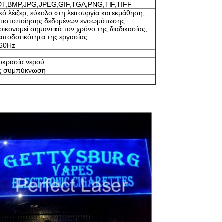
DT,BMP,JPG,JPEG,GIF,TGA,PNG,TIF,TIFF
κό λέιζερ, εύκολο στη λειτουργία και εκμάθηση,
ελτιστοποίησης δεδομένων ενσωμάτωσης
ξοικονομεί σημαντικά τον χρόνο της διαδικασίας,
 αποδοτικότητα της εργασίας
-60Hz
οκρασία νερού
ς συμπύκνωση