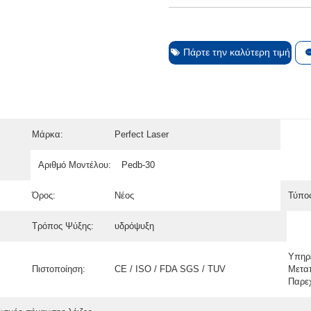
Πάρτε την καλύτερη τιμή
Μάρκα:
Perfect Laser
Αριθμό Μοντέλου:
Pedb-30
Όρος:
Νέος
Τύπος
Τρόπος Ψύξης:
υδρόψυξη
Υπηρ
Πιστοποίηση:
CE / ISO / FDA SGS / TUV
Μετα
Παρε