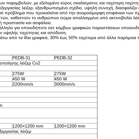
ων παρεμβολών, με εξελιγμένο εύρος σκαλίσματος και ταχύτερη ταχύτη
ργασίας λέιζερ, εξανθρωπισμένο σχέδιο, υψηλή συνοχή, διασφαλίζει 
κρυφό πρόβλημα που προκαλείται από την ανομοιόμορφη επιφάνεια των
στών, καθιστούν το ανθρώπινο σώμα απαλλαγμένο από ακτινοβολία λέιζ
ή προστασία και ασφάλεια.
ατάλληλο για οποιοδήποτε σετ κόμβων γραφικών παραστάσεων οποιουδ
ων υψηλής ταχύτητας και απόδοση.
ό, κάτω από τα ίδια γραφικά, 30% έως 50% ταχύτερα από άλλα παρόμοια 
PEDB-31
PEDB-32
οποίησης λέιζερ Co2
275W
275W
450 W
450 W
2200mm/s
3000mm/s
m
1200×1200 mm
1200×1200 mm
ξεργασίας λέιζερ