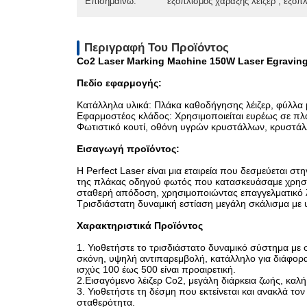
Επισημαίνω:
εξοπλισμός χάραξης λέιζερ , εξοπ
Περιγραφή Του Προϊόντος
Co2 Laser Marking Machine 150W Laser Egraving 
Πεδίο εφαρμογής:
Κατάλληλα υλικά: Πλάκα καθοδήγησης λέιζερ, φύλλα 
Εφαρμοστέος κλάδος: Χρησιμοποιείται ευρέως σε πλά
Φωτιστικό κουτί, οθόνη υγρών κρυστάλλων, κρυστάλλι
Εισαγωγή προϊόντος:
Η Perfect Laser είναι μια εταιρεία που δεσμεύεται 
της πλάκας οδηγού φωτός που κατασκευάσαμε χρησιμοπ
σταθερή απόδοση, χρησιμοποιώντας επαγγελματικό λο
Τρισδιάστατη δυναμική εστίαση μεγάλη σκάλισμα με 
Χαρακτηριστικά Προϊόντος
1. Υιοθετήστε το τρισδιάστατο δυναμικό σύστημα με
σκόνη, υψηλή αντιπαρεμβολή, κατάλληλο για διάφ
ισχύς 100 έως 500 είναι προαιρετική.
2.Εισαγόμενο λέιζερ Co2, μεγάλη διάρκεια ζωής, καλ
3. Υιοθετήστε τη δέσμη που εκτείνεται και ανακλά 
σταθερότητα.