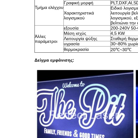
Γραφική μορφή
PLT,DXF,AI,S
Τμήμα ελέγχου
Ειδικό λογισμι
Χαρακτηριστικά
λειτουργία β
λογισμικού
λογισμικού, ε
βελτιώνει την
εξουσία
200-240V 50
Μέση ισχύς
4,5 KW
Άλλες
Λειτουργία ψύξης
Σταθερή θερμ
παράμετροι
υγρασία
30~80% χωρί
θερμοκρασία
20℃~30℃
Δείγμα εμφάνισης: