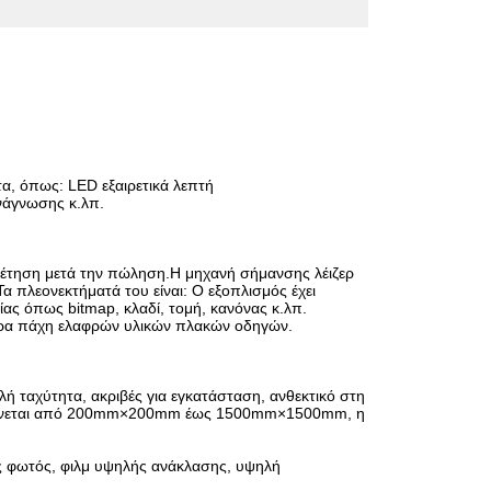
α, όπως: LED εξαιρετικά λεπτή
ανάγνωσης κ.λπ.
πηρέτηση μετά την πώληση.Η μηχανή σήμανσης λέιζερ
α πλεονεκτήματά του είναι: Ο εξοπλισμός έχει
ας όπως bitmap, κλαδί, τομή, κανόνας κ.λπ.
άφορα πάχη ελαφρών υλικών πλακών οδηγών.
 ταχύτητα, ακριβές για εγκατάσταση, ανθεκτικό στη
υμαίνεται από 200mm×200mm έως 1500mm×1500mm, η
ής φωτός, φιλμ υψηλής ανάκλασης, υψηλή