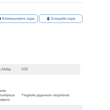
Επικοινωνήστε τώρα
Συνομιλία τώρα
 Λέιζερ:
CO2
εσία
πωλήσεων
Υπηρεσία μηχανικών υπερπόντια
χόμενη: