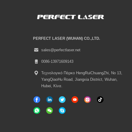
PERFECT LASER (WUHAN) CO.,LTD.
sales@perfectlaser.net
0086-13971609143
Τεχνολογικό Πάρκο HengRuiChuangZhi, No 13,
YangQiaoHu Road, Jiangxia District, Wuhan,
Hubei, Κίνα.