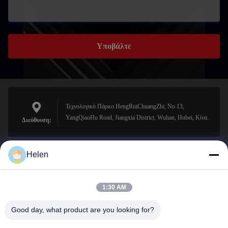
Υποβάλτε
Τεχνολογικό Πάρκο HengRuiChuangZhi, No 13,
YangQiaoHu Road, Jiangxia District, Wuhan, Hubei, Κίνα.
Διεύθυνση:
Helen
sales@perfectlaser.net
Ηλεκτρονικό
1:30 AM
Good day, what product are you looking for?
0086-27-8679-1986