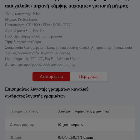
από χάλυβα / μηχανή κάμψης μαχαιριών για κοπή μήτρας
Τόπος καταγωγής: Κίνα
Μάρκα: Perfect Laser
Πιστοποίηση: CE / ISO / FDA / SGS / TUV
Αριθμό μοντέλου: Pec-100
Ποσότητα παραγγελίας min: 1 μονάδα
Τιμή: διαπραγματεύσιμα
Συσκευασία λεπτομέρειες: Πλόιμη συσκευασία ή κατάλληλη προς πτήση συσκευασία
Χρόνος παράδοσης: 5-10 εργάσιμες ημέρες
Όροι πληρωμής: T/T, L/C, PayPal, Western Union
Δυνατότητα προσφοράς: 3000 μονάδα το μήνα
Λεπτομέρεια
Περιγραφή
Επισημαίνω:
λυγιστής γραμμάτων καναλιού
,
αυτόματος λυγιστής γραμμάτων
1Όνομα προϊόντος:
Αυτόματη κάμπτοντας μηχανή για
2Τύπος μηχανής:
Μηχανή κάμψης
3Πάχος:
0.45/0.53/0.71/1.05mm