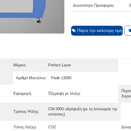
Δυνατότητα Προσφοράς:
3
Πάρτε την καλύτερη τιμή
Μάρκα:
Perfect Laser
Αριθμό Μοντέλου:
Pedk-13090
Περι
Εφαρμογή:
Έξγραφή με λέιζερ
Χαρακ
CW-3000 υδρόψυξη (με τη λειτουργία πρ
Τρόπος Ψύξης:
οστασίας)
Τύπος Λέιζερ:
CO2
Δύναμ