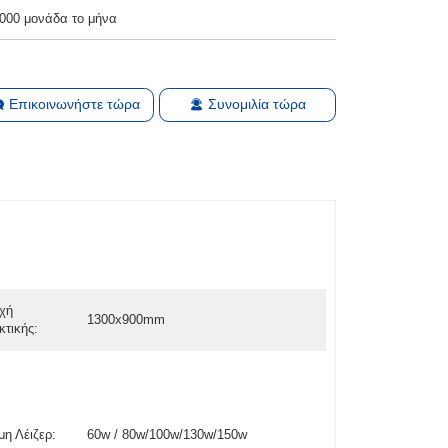
000 μονάδα το μήνα
Επικοινωνήστε τώρα
Συνομιλία τώρα
οχή
1300x900mm
τικής:
η Λέιζερ:
60w / 80w/100w/130w/150w