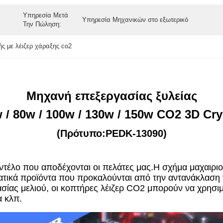
Υπηρεσία Μετά
Υπηρεσία Μηχανικών στο εξωτερικό
Την Πώληση:
ής με λέιζερ χάραξης co2
Μηχανή επεξεργασίας ξυλείας
 / 80w / 100w / 130w / 150w CO2 3D Cry
(Πρότυπο:PEDK-13090)
τέλο που αποδέχονται οι πελάτες μας.Η σχήμα μαχαιριού
τικά προϊόντα που προκαλούνται από την αντανάκλαση 
ασίας μελιού, οι κοπτήρες λέιζερ CO2 μπορούν να χρησι
 κλπ.