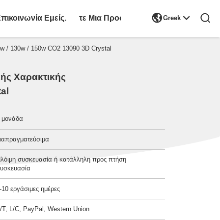

πικοινωνία Εμείς.
Ζητήστε Μια Προσφορά
Greek
w / 130w / 150w CO2 13090 3D Crystal
κής Χαρακτικής
al
 μονάδα
ιαπραγματεύσιμα
λόιμη συσκευασία ή κατάλληλη προς πτήση
υσκευασία
-10 εργάσιμες ημέρες
/T, L/C, PayPal, Western Union