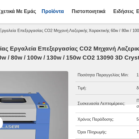
Σχετικά Με Εμάς
Προϊόντα
Πιστοποιητικά
Ειδήσεις
Ε
Εργαλεία Επεξεργασίας CO2 Μηχανή Λαζερικής Χαρακτικής 60w / 80w / 100
ίας Εργαλεία Επεξεργασίας CO2 Μηχανή Λαζερι
0w / 80w / 100w / 130w / 150w CO2 13090 3D Cryst
Ποσότητα Παραγγελίας Min:
1
Τιμή:
δ
Π
Συσκευασία Λεπτομέρειες:
σ
Χρόνος Παράδοσης:
5
Όροι Πληρωμής:
T