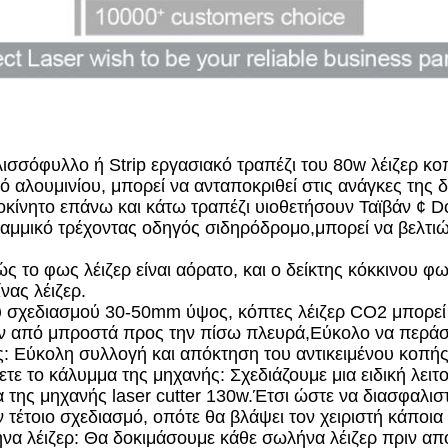
σσόφυλλο ή Strip εργασιακό τραπέζι του 80w λέιζερ κοπ
ό αλουμινίου, μπορεί να ανταποκριθεί στις ανάγκες της
οκίνητο επάνω και κάτω τραπέζι υιοθετήσουν Ταϊβάν ¢ D
αμμικό τρέχοντας οδηγός σιδηρόδρομο,μπορεί να βελτιώσε
ς το φως λέιζερ είναι αόρατο, και ο δείκτης κόκκινου φω
νας λέιζερ.
ου σχεδιασμού 30-50mm ύψος, κόπτες λέιζερ CO2 μπορεί ν
ν από μπροστά προς την πίσω πλευρά,Εύκολο να περάσε
: Εύκολη συλλογή και απόκτηση του αντικειμένου κοπής
ετε το κάλυμμα της μηχανής: Σχεδιάζουμε μια ειδική λειτο
μα της μηχανής laser cutter 130w.Έτσι ώστε να διασφαλιστ
υν τέτοιο σχεδιασμό, οπότε θα βλάψει τον χειριστή κάποια
να λέιζερ: Θα δοκιμάσουμε κάθε σωλήνα λέιζερ πριν απ