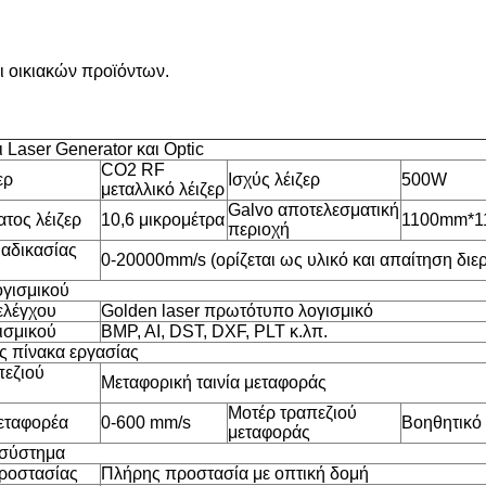
αι οικιακών προϊόντων.
 Laser Generator και Optic
CO2 RF
ερ
Ισχύς λέιζερ
500W
μεταλλικό λέιζερ
Galvo αποτελεσματική
τος λέιζερ
10,6 μικρομέτρα
1100mm*
περιοχή
ιαδικασίας
0-20000mm/s (ορίζεται ως υλικό και απαίτηση διε
γισμικού
ελέγχου
Golden laser πρωτότυπο λογισμικό
ισμικού
BMP, AI, DST, DXF, PLT κ.λπ.
 πίνακα εργασίας
πεζιού
Μεταφορική ταινία μεταφοράς
Μοτέρ τραπεζιού
εταφορέα
0-600 mm/s
Βοηθητικό
μεταφοράς
 σύστημα
ροστασίας
Πλήρης προστασία με οπτική δομή