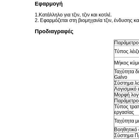
Εφαρμογή
1.Κατάλληλο για τζιν, τζιν και κοτλέ.
2. Εφαρμόζεται στη βιομηχανία τζιν, ένδυσης κ
Προδιαγραφές
Παράμετροι
Τύπος λέιζ
Μήκος κύμα
Ταχύτητα δ
Galvo
Σύστημα λο
Λογισμικό 
Μορφή λογ
Παράμετρος
Τύπος τρα
εργασίας
Ταχύτητα μ
Βοηθητικό
Σύστημα Π