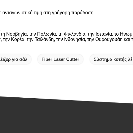
 ανταγωνιστική τιμή στη γρήγορη παράδοση.
.
 τη Νορβηγία, την Πολωνία, τη Φινλανδία, την Ισπανία, το Ηνωμέ
α, την Κορέα, την Ταϊλάνδη, την Ινδονησία, την Ουρουγουάη και
έιζερ για σάλ
Fiber Laser Cutter
Σύστημα κοπής λέι