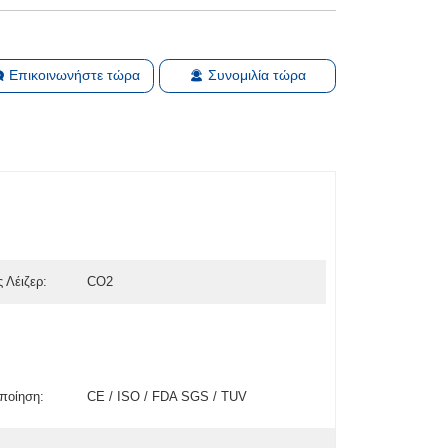
Επικοινωνήστε τώρα
Συνομιλία τώρα
 Λέιζερ:
CO2
ποίηση:
CE / ISO / FDA SGS / TUV