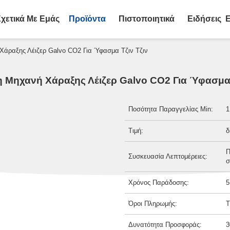
Σχετικά Με Εμάς
Προϊόντα
Πιστοποιητικά
Ειδήσεις
Ε
άραξης Λέιζερ Galvo CO2 Για Ύφασμα Τζιν Τζιν
 Μηχανή Χάραξης Λέιζερ Galvo CO2 Για Ύφασμα 
Ποσότητα Παραγγελίας Min:
1
Τιμή:
δ
Π
Συσκευασία Λεπτομέρειες:
σ
Χρόνος Παράδοσης:
5
Όροι Πληρωμής:
T
Δυνατότητα Προσφοράς:
3