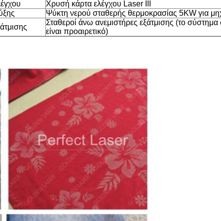
λέγχου
Χρυσή κάρτα ελέγχου Laser III
ύξης
Ψύκτη νερού σταθερής θερμοκρασίας 5KW για μηχ
Σταθεροί άνω ανεμιστήρες εξάτμισης (το σύστημα
άτμισης
είναι προαιρετικό)