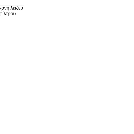
ανή λέιζερ
 φίλτρου