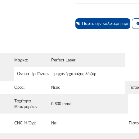
Πάρτε την καλύτερη τιμή
Μάρκα:
Perfect Laser
Όνομα Προϊόντων:
μηχανή χάραξης λέιζερ
Όρος:
Νέος
Τύπος
Ταχύτητα
0-600 mm/s
Μεταφορέων:
CNC Ή Όχι:
Ναι
Πιστο