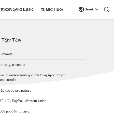

πικοινωνία Εμείς.
Ζητήστε Μια Προσφορά
Greek
Τζιν Τζιν
 μονάδα
ιαπραγματεύσιμα
λόιμη συσκευασία ή κατάλληλη προς πτήση
υσκευασία
-10 εργάσιμες ημέρες
/T, L/C, PayPal, Western Union
000 μονάδα το μήνα