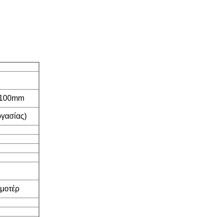
1100mm
ργασίας)
 μοτέρ