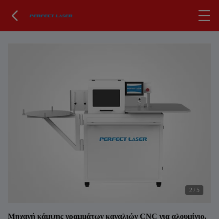
2
/
5
Μηχανή κάμψης γραμμάτων καναλιών CNC για αλουμίνιο,