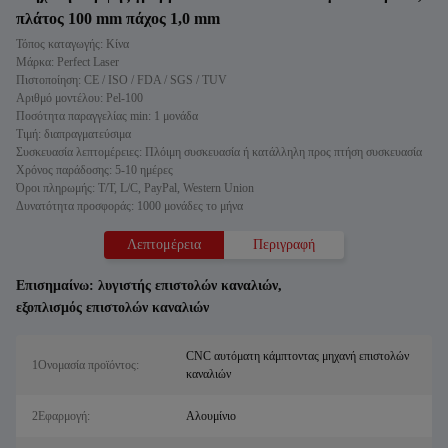
πλάτος 100 mm πάχος 1,0 mm
Τόπος καταγωγής: Κίνα
Μάρκα: Perfect Laser
Πιστοποίηση: CE / ISO / FDA / SGS / TUV
Αριθμό μοντέλου: Pel-100
Ποσότητα παραγγελίας min: 1 μονάδα
Τιμή: διαπραγματεύσιμα
Συσκευασία λεπτομέρειες: Πλόιμη συσκευασία ή κατάλληλη προς πτήση συσκευασία
Χρόνος παράδοσης: 5-10 ημέρες
Όροι πληρωμής: T/T, L/C, PayPal, Western Union
Δυνατότητα προσφοράς: 1000 μονάδες το μήνα
Λεπτομέρεια
Περιγραφή
Επισημαίνω:
λυγιστής επιστολών καναλιών
,
εξοπλισμός επιστολών καναλιών
CNC αυτόματη κάμπτοντας μηχανή επιστολών
1Ονομασία προϊόντος:
καναλιών
2Εφαρμογή:
Αλουμίνιο