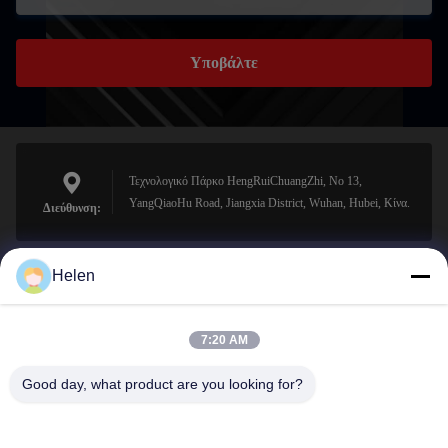
Υποβάλτε
Τεχνολογικό Πάρκο HengRuiChuangZhi, No 13,
YangQiaoHu Road, Jiangxia District, Wuhan, Hubei, Κίνα.
Διεύθυνση:
Helen
sales@perfectlaser.net
Ηλεκτρονικό
7:20 AM
Good day, what product are you looking for?
0086-27-8679-1986
Τηλέφωνο