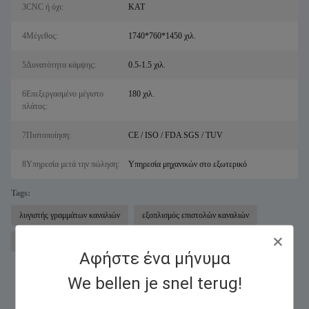
3CNC ή όχι:
ΚΑΤ
4Μέγεθος:
1740*760*1450 χιλ.
5Δυνατότητα κάμψης:
0.5-1.5 χιλ.
6Επεξεργασμένο μέγιστο
180 χιλ.
πλάτος:
7Πιστοποίηση:
CE / ISO / FDA SGS / TUV
8Υπηρεσία μετά την πώληση:
Υπηρεσία μηχανικών στο εξωτερικό
Tags:
λυγιστής γραμμάτων καναλιών
εξοπλισμός επιστολών καναλιών
αυτόματος λυγιστής γραμμάτων
Αφήστε ένα μήνυμα
We bellen je snel terug!
Παρόμοια Προϊόντα