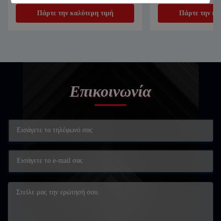
χάλυβα
Πάρτε την καλύτερη τιμή
Πάρτε την κα
Επικοινωνία