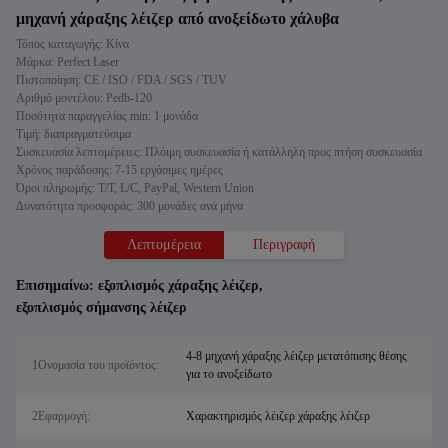
μηχανή χάραξης λέιζερ από ανοξείδωτο χάλυβα
Τόπος καταγωγής: Κίνα
Μάρκα: Perfect Laser
Πιστοποίηση: CE / ISO / FDA / SGS / TUV
Αριθμό μοντέλου: Pedb-120
Ποσότητα παραγγελίας min: 1 μονάδα
Τιμή: διαπραγματεύσιμα
Συσκευασία λεπτομέρειες: Πλόιμη συσκευασία ή κατάλληλη προς πτήση συσκευασία
Χρόνος παράδοσης: 7-15 εργάσιμες ημέρες
Όροι πληρωμής: T/T, L/C, PayPal, Western Union
Δυνατότητα προσφοράς: 300 μονάδες ανά μήνα
Λεπτομέρεια
Περιγραφή
Επισημαίνω:
εξοπλισμός χάραξης λέιζερ
,
εξοπλισμός σήμανσης λέιζερ
4-8 μηχανή χάραξης λέιζερ μετατόπισης θέσης
1Ονομασία του προϊόντος:
για το ανοξείδωτο
2Εφαρμογή:
Χαρακτηρισμός λέιζερ χάραξης λέιζερ