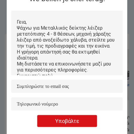
Παρόμοια Προϊόντα
1070nm 1000W 1500W χειροκίνητη
Αυτόματη Υπολογισμ
Υποβάλτε
μηχανή συγκόλλησης λέιζερ για
Τεχνική Τεχνική Τεχν
συγκόλληση χαρτιού από ανοξείδωτο
Τεχνική Τεχνική Τεχν