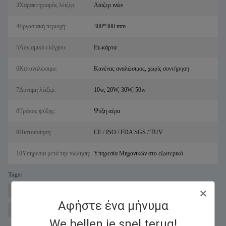
3Χαρακτηρισμός λέιζερ:
Λάιζερ ινών
4Εργασιακή περιοχή:
300*300 mm
5Λογισμικό ελέγχου:
Ez-κάρτα
6Καταναλώσιμα:
Κανένας αναλώσιμος, χωρίς συντήρηση
7Δύναμη λέιζερ:
10w, 20W, 30W, 50w
8Τρόπος ψύξης:
Ψύξη αέρα
9Πιστοποίηση:
CE / ISO / FDA SGS / TUV
10Υπηρεσία μετά την πώληση:
Υπηρεσία Μηχανικών στο εξωτερικό
Tags:
μηχανή κοπής μετάλλων με λέιζερ για σάλ
Fiber Laser Cutter
Αφήστε ένα μήνυμα
εξοπλισμός χάραξης λέιζερ
We bellen je snel terug!