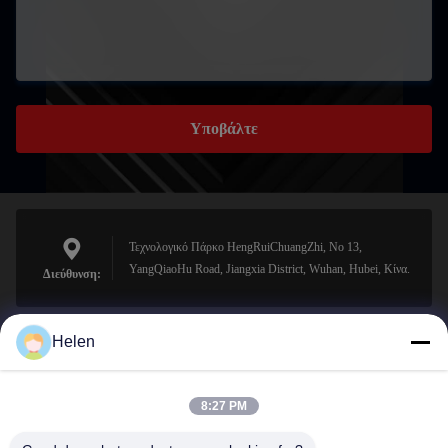
Υποβάλτε
Τεχνολογικό Πάρκο HengRuiChuangZhi, No 13,
YangQiaoHu Road, Jiangxia District, Wuhan, Hubei, Κίνα.
Διεύθυνση:
Helen
sales@perfectlaser.net
Ηλεκτρονικό
8:27 PM