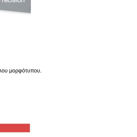
άλου μορφότυπου.