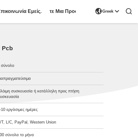

πικοινωνία Εμείς.
Ζητήστε Μια Προσφορά
Greek
α Pcb
 σύνολο
ιαπραγματεύσιμα
λόιμη συσκευασία ή κατάλληλη προς πτήση
υσκευασία
-10 εργάσιμες ημέρες
/T, L/C, PayPal, Western Union
00 σύνολα το μήνα