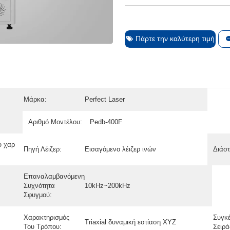
Πάρτε την καλύτερη τιμή
Μάρκα:
Perfect Laser
Αριθμό Μοντέλου:
Pedb-400F
υ χαρ
Πηγή Λέιζερ:
Εισαγόμενο λέιζερ ινών
Διάσ
Επαναλαμβανόμενη
Συχνότητα
10kHz~200kHz
Σφυγμού:
Χαρακτηρισμός
Συγκ
Triaxial δυναμική εστίαση XYZ
Του Τρόπου:
Σειρά