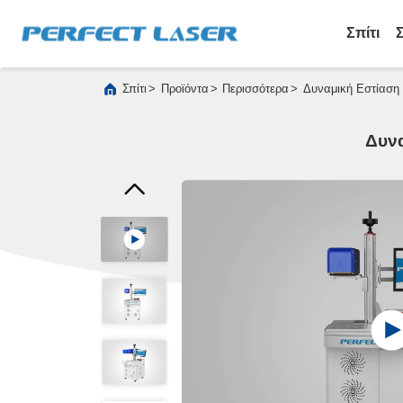
Σπίτι
>
>
>
Σπίτι
Προϊόντα
Περισσότερα
Δυναμική Εστίαση 
Δυνα