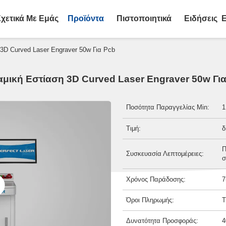
Σχετικά Με Εμάς
Προϊόντα
Πιστοποιητικά
Ειδήσεις
Ε
3D Curved Laser Engraver 50w Για Pcb
μική Εστίαση 3D Curved Laser Engraver 50w Γι
Ποσότητα Παραγγελίας Min:
1
Τιμή:
δ
Π
Συσκευασία Λεπτομέρειες:
σ
Χρόνος Παράδοσης:
7
Όροι Πληρωμής:
T
Δυνατότητα Προσφοράς:
4