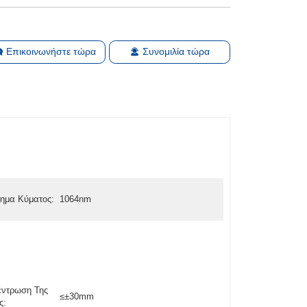
Επικοινωνήστε τώρα
Συνομιλία τώρα
τημα Κύματος:
1064nm
έντρωση Της
≤±30mm
ς: