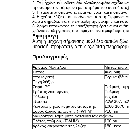
2. Το μηχάνημα υιοθετεί ένα ολοκληρωμένο σχέδιο κ
προσαρμοστεί σύμφωνα με το τμήμα του αυτιού σας).Η
3. Η ταχύτητα σήμανσης είναι γρήγορη και η σήμανση
4. Η χρήση λέιζερ που εισάγονται από τη Γερμανία, 
λεπτά σημάδια, για την επίτευξη της μόνιμης και κ
5. Χρησιμοποιώντας την ανεξάρτητη έρευνα και ανάπ
χρόνος επεξεργασίας του τεμαχίου είναι μικρότερος κ
Εφαρμογή
Αυτή η μηχανή σήμανσης με λέιζερ αυτιών ζώω
βοοειδή, πρόβατα) για τη διαχείριση πληροφορ
Προδιαγραφές
Αριθμός Μοντέλου
Μηχάνημα σήμ
Τύπος
Αναμονή
Υπολογιστή
Περιλαμβάνει
Πηγή λέιζερ
Σειρά IPG
Παλμικά, υψηλ
Τρόπος λειτουργίας
Παλμική
Πόλωση
τυχαίος
Εξουσία
20W 30W 5
Κεντρικό μήκος κύματος εκπομπής
1060-1070 nm
Εύρος ζώνης εκπομπής (FWHM)
<10 nm
Μακροπρόθεσμη μέση αστάθεια ισχύος
<5%
Πλάτος παλμού, (FWHM)
100 ns
Χρόνος ενεργοποίησης λέιζερ
180 μsec