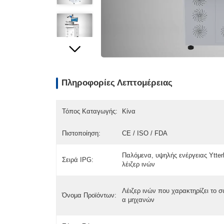
Πληροφορίες Λεπτομέρειας
Τόπος Καταγωγής:
Κίνα
Πιστοποίηση:
CE / ISO / FDA
Παλόμενα, υψηλής ενέργειας Ytte
Σειρά IPG:
λέιζερ ινών
Λέιζερ ινών που χαρακτηρίζει το σ
Όνομα Προϊόντων:
α μηχανών