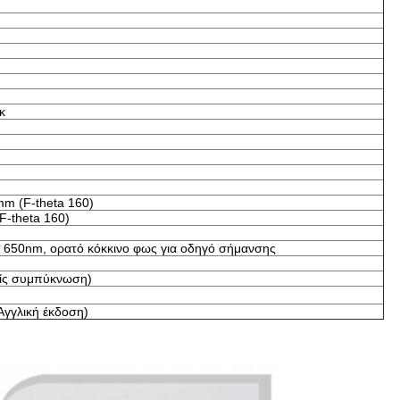
κ
 (F-theta 160)
F-theta 160)
υ 650nm, ορατό κόκκινο φως για οδηγό σήμανσης
ίς συμπύκνωση)
Αγγλική έκδοση)