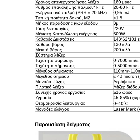
Χρόνος απενεργοποίησης λέιζερ
180 μsec
Ρυθμός επανάληψης παλμών* kHz
20-80 kHz
Ενέργεια ανά παλμό (PRR = 20 kHz)
0,95 mJ
Τυπική ποιότητα δοκού, M2
<1.8
Μήκος παράδοσης ινών εξόδου
3μ
Τάση λειτουργίας
220V
Μέγιστη.Κατανάλωση ενέργειας
600W
Καθαρές Διαστάσεις
143*62*101 ε
Καθαρό βάρος
130 κιλά
Μεικτό βάρος
200 κιλά
Σύστημα λέιζερ
Ταχύτητα σάρωσης
0-7000mm/s
Ταχύτητα σήμανσης
0-5000mm/s
Μέγεθος σήμανσης
110mm×110mm
Μέγεθος σημείου
≤ 40 micron (
Μονάδα ψύξης
Αερόψυκτο
Πιλοτικό λέιζερ
Λέιζερ διόδο
Συνεχής χρόνος εργασίας
≥16 ώρες
Υγρασία
45-85% (χωρ
Θερμοκρασία λειτουργίας
0~40℃
Μονάδες ελέγχου
Laser Mark (
Παρουσίαση δείγματος