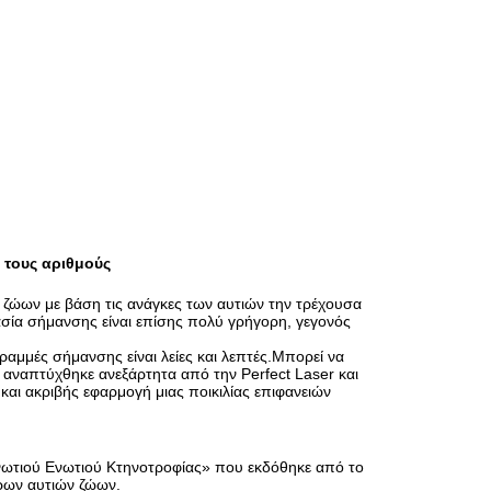
 τους αριθμούς
η ζώων με βάση τις ανάγκες των αυτιών την τρέχουσα
σία σήμανσης είναι επίσης πολύ γρήγορη, γεγονός
γραμμές σήμανσης είναι λείες και λεπτές.Μπορεί να
 αναπτύχθηκε ανεξάρτητα από την Perfect Laser και
αι ακριβής εφαρμογή μιας ποικιλίας επιφανειών
νωτιού Ενωτιού Κτηνοτροφίας» που εκδόθηκε από το
ρων αυτιών ζώων.