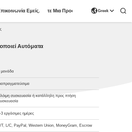

πικοινωνία Εμείς.
Ζητήστε Μια Προσφορά
Greek
ς
οποιεί Αυτόματα
 μονάδα
ιαπραγματεύσιμα
λόιμη συσκευασία ή κατάλληλη προς πτήση
υσκευασία
-3 εργάσιμες ημέρες
/T, L/C, PayPal, Western Union, MoneyGram, Escrow