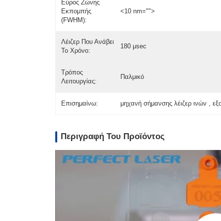
Εύρος Ζώνης
Εκπομπής
<10 nm="">
(FWHM):
Λέιζερ Που Ανάβει
180 μsec
Το Χρόνο:
Τρόπος
Παλμικό
Λειτουργίας:
Επισημαίνω:
μηχανή σήμανσης λέιζερ ινών , εξ
Περιγραφή Του Προϊόντος