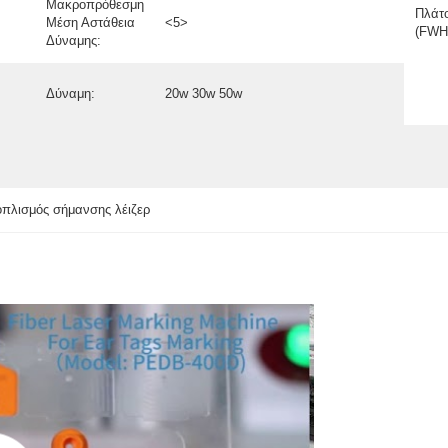
Μακροπρόθεσμη
Πλάτ
Μέση Αστάθεια
<5>
(FWH
Δύναμης:
Δύναμη:
20w 30w 50w
οπλισμός σήμανσης λέιζερ