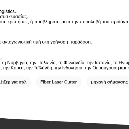
gistics.
 συσκευασίας.
τε ερωτήσεις ή προβλήματα μετά την παραλαβή του προϊόντος,
 ανταγωνιστική τιμή στη γρήγορη παράδοση.
.
, τη Νορβηγία, την Πολωνία, τη Φινλανδία, την Ισπανία, το Ηνωμ
α, την Κορέα, την Ταϊλάνδη, την Ινδονησία, την Ουρουγουάη και
έιζερ για σάλ
Fiber Laser Cutter
μηχανή σήμανσης 