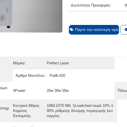
Δυνατότητα Προσφοράς:
9
Πάρτε την καλύτερη τιμή
Μάρκα:
Perfect Laser
Αριθμό Μοντέλου:
Pedb-420
rbium
4Power:
20w 30w 50w
Πόλω
Κεντρικό Μήκος
1060-1070 NM, Q-switched σειρά 10%-1
ύστημ
Κύματος
00% ρύθμισης δύναμης παραγωγής λειτ
Εκπομπής:
ουργίας