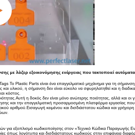
ης με λέιζερ εξοικονόμησης ενέργειας που τακτοποιεί αυτόματα
Tags Το Plastic Parts είναι ένα επαγγελματικό μηχάνημα για τη σήμανσ
ι υλικού, η σήμανση δεν είναι εύκολο να σφυρηλατηθεί και η διαδικα
και κόστος.
ιότητας.Αυτή η δοκός δεν είναι μόνο ανώτερης ποιότητας, αλλά και οι 
ποίησης και την επαγγελματική προσαρμοσμένη πλατφόρμα εργασίας που
κού αριθμού.Εισαγωγή κειμένου και δισδιάστατου κώδικα και γρήγορη κ
ζώων.
αφών για εξοπλισμό κωδικοποίησης στον «Τεχνικό Κώδικα Παραγωγής Ε
ες όπως λογότυπα και δισδιάστατους κωδικούς στην επιφάνεια διαφό