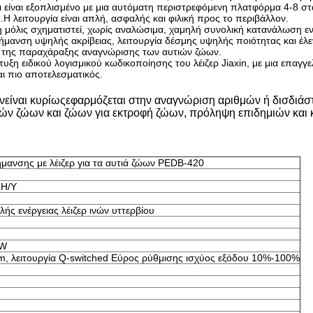
αι είναι εξοπλισμένο με μια αυτόματη περιστρεφόμενη πλατφόρμα 4-8 
 λειτουργία είναι απλή, ασφαλής και φιλική προς το περιβάλλον.
 μόλις σχηματιστεί, χωρίς αναλώσιμα, χαμηλή συνολική κατανάλωση εν
σήμανση υψηλής ακρίβειας, λειτουργία δέσμης υψηλής ποιότητας και έλε
ατά της παραχάραξης αναγνώρισης των αυτιών ζώων.
τυξη ειδικού λογισμικού κωδικοποίησης του λέιζερ Jiaxin, με μια επα
αι πιο αποτελεσματικός.
ν
είναι κυρίως
εφαρμόζεται στην αναγνώριση αριθμών ή δισδιάσ
ιών ζώων και ζώων για εκτροφή ζώων, πρόληψη επιδημιών και 
ανσης με λέιζερ για τα αυτιά ζώων PEDB-420
 Η/Υ
ής ενέργειας λέιζερ ινών υττερβίου
0W
, λειτουργία Q-switched Εύρος ρύθμισης ισχύος εξόδου 10%-100%