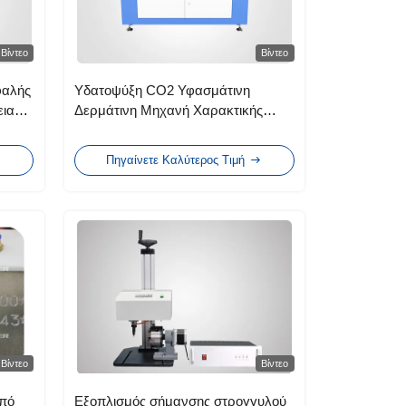
Βίντεο
Βίντεο
φαλής
Υδατοψύξη CO2 Υφασμάτινη
ιας
Δερμάτινη Μηχανή Χαρακτικής
Λέιζερ με Διπλές Κεφαλές 100w
Πηγαίνετε Καλύτερος Τιμή
Βίντεο
Βίντεο
πό
Εξοπλισμός σήμανσης στρογγυλού