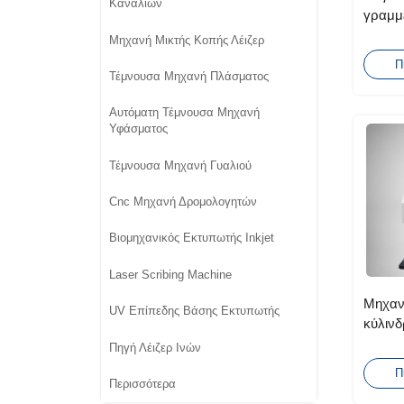
Καναλιών
γραμμέ
συσκε
Μηχανή Μικτής Κοπής Λέιζερ
Φαρμακ
Π
Τέμνουσα Μηχανή Πλάσματος
Αυτόματη Τέμνουσα Μηχανή
Υφάσματος
Τέμνουσα Μηχανή Γυαλιού
Cnc Μηχανή Δρομολογητών
Βιομηχανικός Εκτυπωτής Inkjet
Laser Scribing Machine
Μηχαν
UV Επίπεδης Βάσης Εκτυπωτής
κύλινδ
χάραξ
Πηγή Λέιζερ Ινών
Π
Περισσότερα