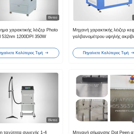
Βίντεο
μα χαρακτικής λέιζερ Photo
Μηχανή χαρακτικής λέιζερ κε
al 532nm 1200DPI 350W
γαλβανομέτρου υψηλής ακρίβε
CO2 60W
ηγαίνετε Καλύτερος Τιμή
Πηγαίνετε Καλύτερος Τιμή
Βίντεο
 ταχύτητα συνεχής 1-4
Μηχανή σήμανσης Dot Peen α