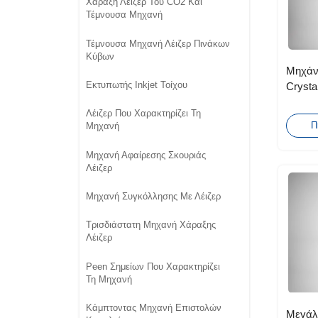
Χάραξη Λέιζερ Του CO2 Και
Τέμνουσα Μηχανή
Τέμνουσα Μηχανή Λέιζερ Πινάκων
Κύβων
Μηχάνη
Εκτυπωτής Inkjet Τοίχου
Cryst
Λέιζερ Που Χαρακτηρίζει Τη
Π
Μηχανή
Μηχανή Αφαίρεσης Σκουριάς
Λέιζερ
Μηχανή Συγκόλλησης Με Λέιζερ
Τρισδιάστατη Μηχανή Χάραξης
Λέιζερ
Peen Σημείων Που Χαρακτηρίζει
Τη Μηχανή
Κάμπτοντας Μηχανή Επιστολών
Μεγάλη