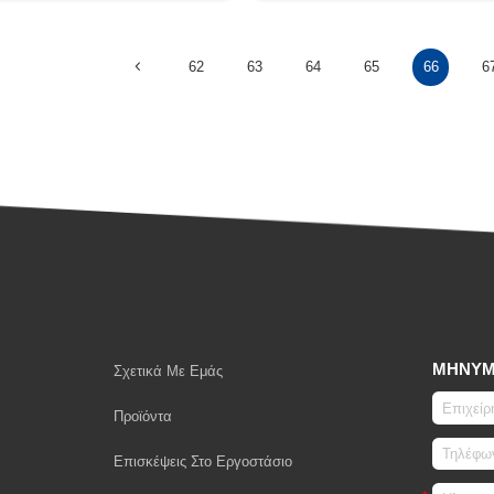
62
63
64
65
66
6
ΜΉΝΥ
Σχετικά Με Εμάς
Προϊόντα
Επισκέψεις Στο Εργοστάσιο