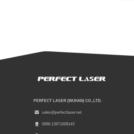
PERFECT LASER (WUHAN) CO.,LTD.
sales@perfectlaser.net
0086-13971609143