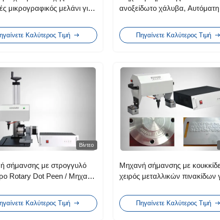
ς μικρογραφικός μελάνι για
ανοξείδωτο χάλυβα, Αυτόματη
υασία τροφίμων
μηχανή σήμανσης Μεγάλη διά
ευτική χημική βιομηχανία
ζωής
ηγαίνετε Καλύτερος Τιμή
Πηγαίνετε Καλύτερος Τιμή
Βίντεο
ή σήμανσης με στρογγυλό
Μηχανή σήμανσης με κουκκίδ
ρο Rotary Dot Peen / Μηχανή
χειρός μεταλλικών πινακίδων 
ης μετάλλων
μηχανήματα μηχανικής
ηγαίνετε Καλύτερος Τιμή
Πηγαίνετε Καλύτερος Τιμή