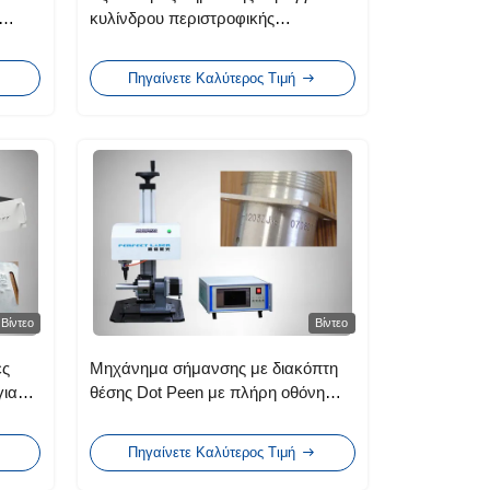
κυλίνδρου περιστροφικής
ρκεια
κουκκίδας, μηχάνημα χάραξης
λευκού μετάλλου
Πηγαίνετε Καλύτερος Τιμή
Βίντεο
Βίντεο
ες
Μηχάνημα σήμανσης με διακόπτη
για
θέσης Dot Peen με πλήρη οθόνη
ελέγχου LCD
Πηγαίνετε Καλύτερος Τιμή