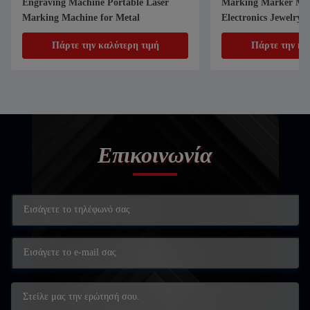
Engraving Machine Portable Laser
Marking Marker Mac
Marking Machine for Metal
Electronics Jewelry a
Components
Πάρτε την καλύτερη τιμή
Πάρτε την κα
Επικοινωνία