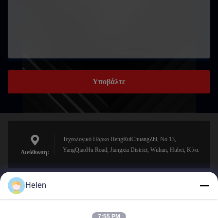
Υποβάλτε
Τεχνολογικό Πάρκο HengRuiChuangZhi, No 13,
YangQiaoHu Road, Jiangxia District, Wuhan, Hubei, Κίνα.
Διεύθυνση:
Helen
sales@perfectlaser.net
Ηλεκτρονικό
7:55 PM