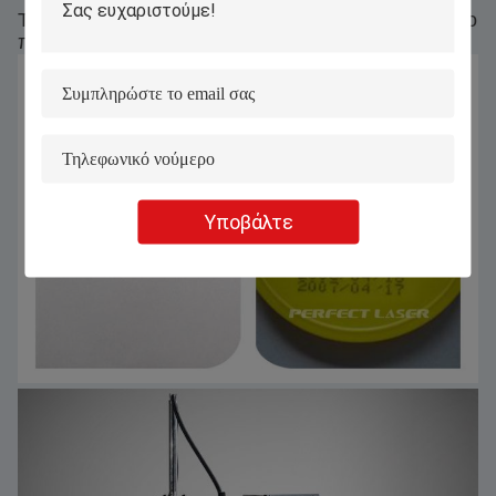
Τρίτον, ο εκτυπωτής λέιζερ είναι πιο φιλικός προς το
περιβάλλον.
Υποβάλτε