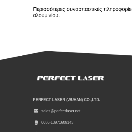
Περισσότερες συναρπαστικές πληροφορίες 
αλουμινίου
.
PERFECT LASER (WUHAN) CO.,LTD.
sales@perfectlaser.net
0086-13971609143