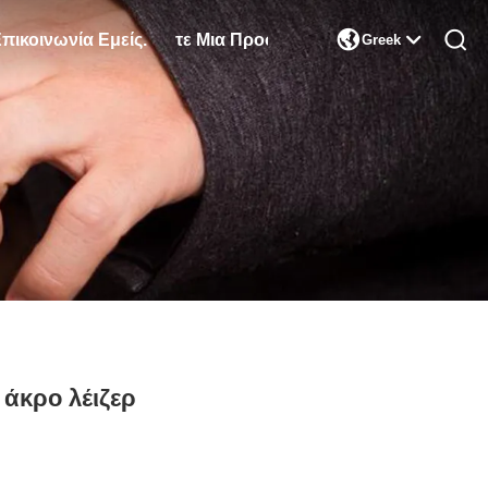

πικοινωνία Εμείς.
Ζητήστε Μια Προσφορά
Greek
 άκρο λέιζερ