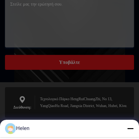
Υποβάλτε
Τεχνολογικό Πάρκο HengRuiChuangZhi, No 13,
YangQiaoHu Road, Jiangxia District, Wuhan, Hubei, Κίνα.
Διεύθυνση:
Helen
sales@perfectlaser.net