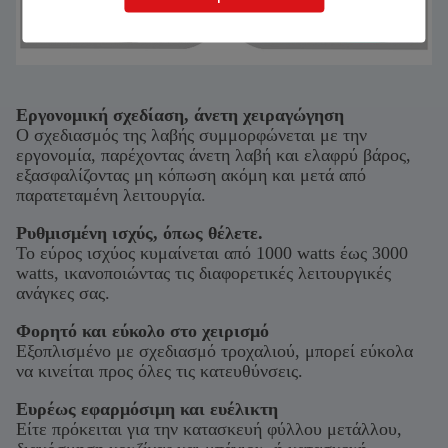
Εργονομική σχεδίαση, άνετη χειραγώγηση
Ο σχεδιασμός της λαβής συμμορφώνεται με την
εργονομία, παρέχοντας άνετη λαβή και ελαφρύ βάρος,
εξασφαλίζοντας μη κόπωση ακόμη και μετά από
παρατεταμένη λειτουργία.
Ρυθμισμένη ισχύς, όπως θέλετε.
Το εύρος ισχύος κυμαίνεται από 1000 watts έως 3000
watts, ικανοποιώντας τις διαφορετικές λειτουργικές
ανάγκες σας.
Φορητό και εύκολο στο χειρισμό
Εξοπλισμένο με σχεδιασμό τροχαλιού, μπορεί εύκολα
να κινείται προς όλες τις κατευθύνσεις.
Ευρέως εφαρμόσιμη και ευέλικτη
Είτε πρόκειται για την κατασκευή φύλλου μετάλλου,