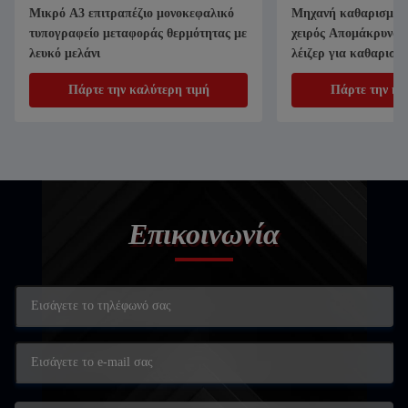
Μικρό A3 επιτραπέζιο μονοκεφαλικό
Μηχανή καθαρισμού μ
τυπογραφείο μεταφοράς θερμότητας με
χειρός Απομάκρυνση
λευκό μελάνι
λέιζερ για καθαρισμ
σκουριές
Πάρτε την καλύτερη τιμή
Πάρτε την κα
Επικοινωνία