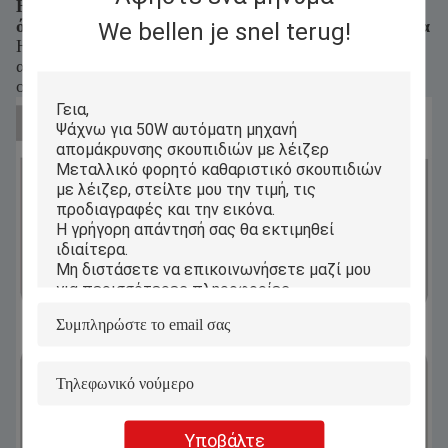
Η απομάκρυνση της σκουριάς είναι τόσο καινούργια
όσο και νέα, διπλασιάζοντας την αποτελεσματικότητα
We bellen je snel terug!
Η διαδικασία καθαρισμού είναι γρήγορη και
αποτελεσματική, κάνοντας το αντικείμενο να φαίνεται
ολοκαίνουργιο.
Υποβάλτε