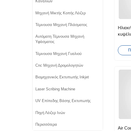
Καναλιών
Μηχανή Μικτής Κοπής Λέιζερ
Τέμνουσα Μηχανή Πλάσματος
Ηλιακή
κυψέλη
Αυτόματη Τέμνουσα Μηχανή
λέιζε
Υφάσματος
Π
Τέμνουσα Μηχανή Γυαλιού
Cnc Μηχανή Δρομολογητών
Βιομηχανικός Εκτυπωτής Inkjet
Laser Scribing Machine
UV Επίπεδης Βάσης Εκτυπωτής
Πηγή Λέιζερ Ινών
Περισσότερα
Air Co