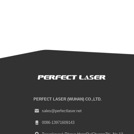
PERFECT LASER (WUHAN) CO.,LTD.
sales@perfectlaser.net
0086-13971609143