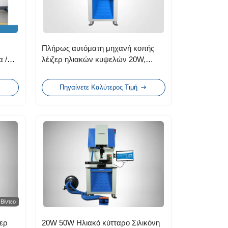
Πλήρως αυτόματη μηχανή κοπής
 /
λέιζερ ηλιακών κυψελών 20W,
η
μηχανή γραφήματος λέιζερ
Πηγαίνετε Καλύτερος Τιμή
Βίντεο
ερ
20W 50W Ηλιακό κύτταρο Σιλικόνη