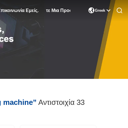

πικοινωνία Εμείς.
Ζητήστε Μια Προσφορά
Greek
ng machine”
Αντιστοιχία 33