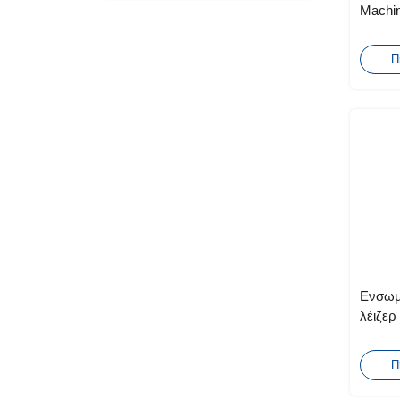
Machin
ποδοδ
Π
Ενσωμ
λέιζερ
350×
Π