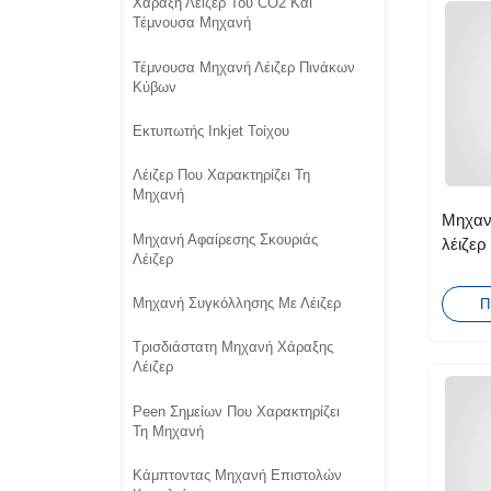
Χάραξη Λέιζερ Του CO2 Και
Τέμνουσα Μηχανή
Τέμνουσα Μηχανή Λέιζερ Πινάκων
Κύβων
Εκτυπωτής Inkjet Τοίχου
Λέιζερ Που Χαρακτηρίζει Τη
Μηχανή
Μηχαν
Μηχανή Αφαίρεσης Σκουριάς
λέιζερ
Λέιζερ
φωτοβ
Μηχανή Συγκόλλησης Με Λέιζερ
Π
Τρισδιάστατη Μηχανή Χάραξης
Λέιζερ
Peen Σημείων Που Χαρακτηρίζει
Τη Μηχανή
Κάμπτοντας Μηχανή Επιστολών