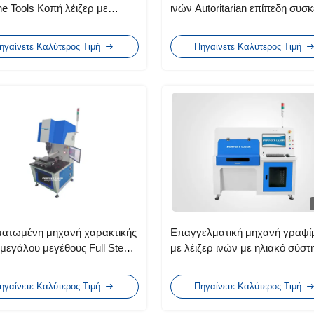
e Tools Κοπή λέιζερ με
ινών Autoritarian επίπεδη συσ
ιακόπτη
αφαίρεσης σκόνης
ηγαίνετε Καλύτερος Τιμή
Πηγαίνετε Καλύτερος Τιμή
ατωμένη μηχανή χαρακτικής
Επαγγελματική μηχανή γραψί
 μεγάλου μεγέθους Full Steel
με λέιζερ ινών με ηλιακό σύστ
350mm
γραφής λέιζερ με το κλειδί στο
ηγαίνετε Καλύτερος Τιμή
Πηγαίνετε Καλύτερος Τιμή