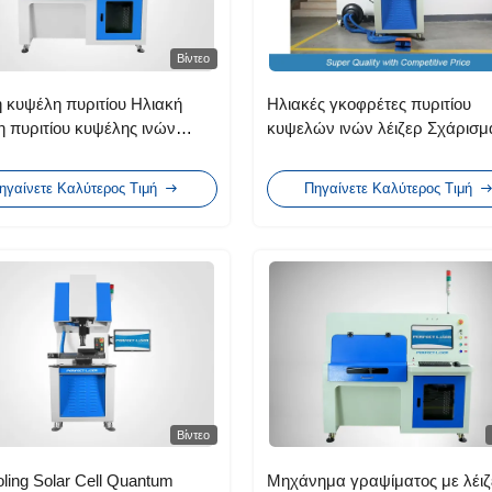
Βίντεο
 κυψέλη πυριτίου Ηλιακή
Ηλιακές γκοφρέτες πυριτίου
 πυριτίου κυψέλης ινών
κυψελών ινών λέιζερ Σχάρισμα
ρ γραφογράφησης
κοπή / κοπή σε κυβάκια Εύκολ
λειτουργία
ηγαίνετε Καλύτερος Τιμή
Πηγαίνετε Καλύτερος Τιμή
Βίντεο
oling Solar Cell Quantum
Μηχάνημα γραψίματος με λέιζ