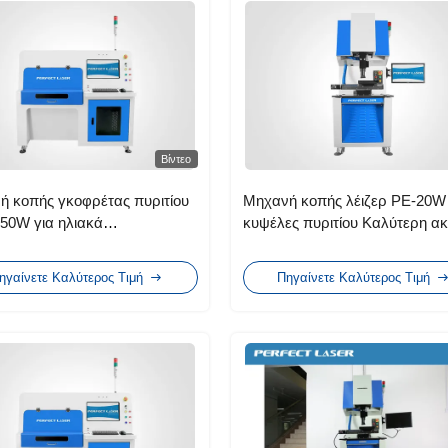
Βίντεο
ή κοπής γκοφρέτας πυριτίου
Μηχανή κοπής λέιζερ PE-20W 
 50W για ηλιακά
κυψέλες πυριτίου Καλύτερη ακ
ολταϊκά πολυκρυσταλλικά
Λιγότερα λειτουργικά κόστη
ηγαίνετε Καλύτερος Τιμή
Πηγαίνετε Καλύτερος Τιμή