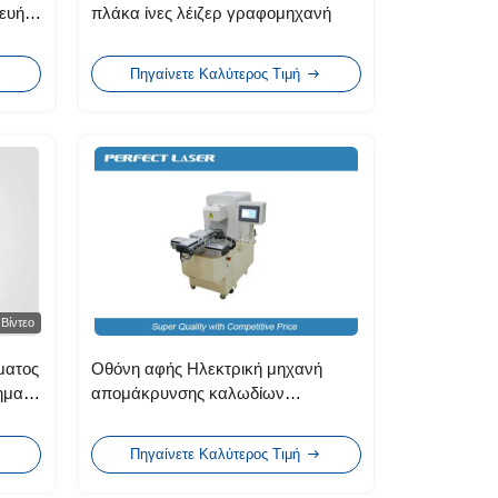
κευή
πλάκα ίνες λέιζερ γραφομηχανή
Πηγαίνετε Καλύτερος Τιμή
Βίντεο
ματος
Οθόνη αφής Ηλεκτρική μηχανή
ημα
απομάκρυνσης καλωδίων
 χέρι
απορριμμάτων για ίνες γυαλιού, δύο
κεφαλές
Πηγαίνετε Καλύτερος Τιμή