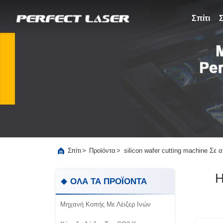
Σπίτι
>
>
silicon wafer cutting machine Σ
Σπίτι
Προϊόντα
Η
ΟΛΑ ΤΑ ΠΡΟΪΟΝΤΑ
Μηχανή Κοπής Με Λέιζερ Ινών