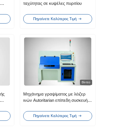
ταχύτητας σε κυψέλες πυριτίου
Πηγαίνετε Καλύτερος Τιμή
Βίντεο
ής
Μηχάνημα γραψίματος με λέιζερ
ινών Autoritarian επίπεδη συσκευή
αφαίρεσης σκόνης
Πηγαίνετε Καλύτερος Τιμή