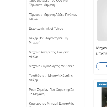
Χάραξη Λέιζερ Του CO2 Και
Τέμνουσα Μηχανή
Τέμνουσα Μηχανή Λέιζερ Πινάκων
Κύβων
Εκτυπωτής Inkjet Τοίχου
Λέιζερ Που Χαρακτηρίζει Τη
Μηχανή
Μηχαν
Μηχανή Αφαίρεσης Σκουριάς
μηχανή
Λέιζερ
ηλιακό
Μηχανή Συγκόλλησης Με Λέιζερ
Π
Τρισδιάστατη Μηχανή Χάραξης
Λέιζερ
Peen Σημείων Που Χαρακτηρίζει
Τη Μηχανή
Κάμπτοντας Μηχανή Επιστολών