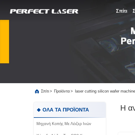
Σπίτι
>
>
laser cutting silicon wafer mach
Σπίτι
Προϊόντα
Η α
ΟΛΑ ΤΑ ΠΡΟΪΟΝΤΑ
Μηχανή Κοπής Με Λέιζερ Ινών