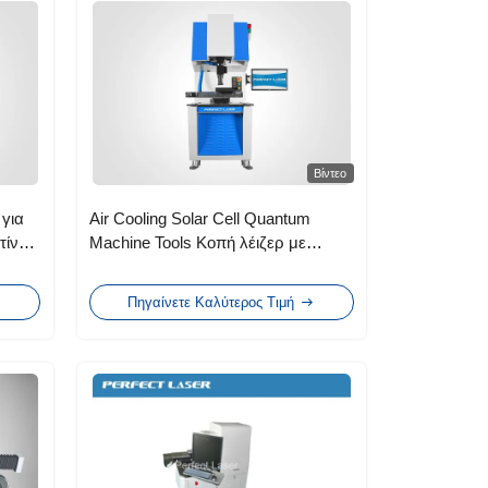
Βίντεο
για
Air Cooling Solar Cell Quantum
τίνα
Machine Tools Κοπή λέιζερ με
ποδοδιακόπτη
Πηγαίνετε Καλύτερος Τιμή