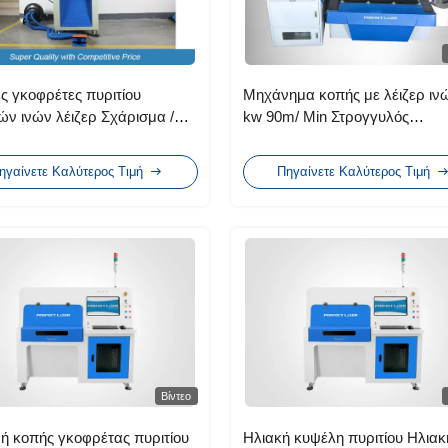
ς γκοφρέτες πυριτίου
Μηχάνημα κοπής με λέιζερ ινών
ν ινών λέιζερ Σχάρισμα /
kw 90m/ Min Στρογγυλός
 κοπή σε κυβάκια Εύκολη
Τετράγωνος Σωλήνας Οξυγόν
ργία
άζωτο
ηγαίνετε Καλύτερος Τιμή
Πηγαίνετε Καλύτερος Τιμή
Βίντεο
ή κοπής γκοφρέτας πυριτίου
Ηλιακή κυψέλη πυριτίου Ηλιακ