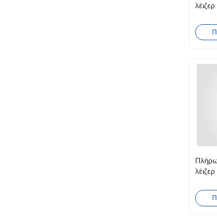
λέιζερ
φωτοβ
Π
Πλήρω
λέιζε
κοπής 
σκόνη
Π