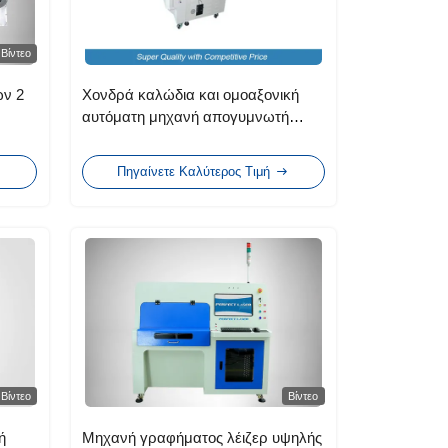
Βίντεο
 2 ​​
Χονδρά καλώδια και ομοαξονική
αυτόματη μηχανή απογυμνωτή
ο
καλωδίων, μηχανή κοπής και
απογύμνωσης καλωδίων
Πηγαίνετε Καλύτερος Τιμή
Βίντεο
Βίντεο
ή
Μηχανή γραφήματος λέιζερ υψηλής