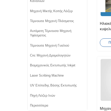
Καναλιών
Μηχανή Μικτής Κοπής Λέιζερ
Τέμνουσα Μηχανή Πλάσματος
Ηλιακέ
κυψελώ
Αυτόματη Τέμνουσα Μηχανή
κοπή /
Υφάσματος
λειτου
Π
Τέμνουσα Μηχανή Γυαλιού
Cnc Μηχανή Δρομολογητών
Βιομηχανικός Εκτυπωτής Inkjet
Laser Scribing Machine
UV Επίπεδης Βάσης Εκτυπωτής
Πηγή Λέιζερ Ινών
Περισσότερα
Μηχαν