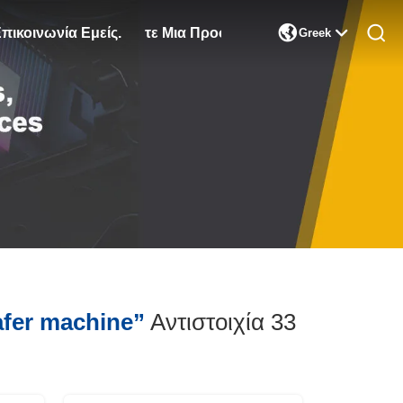

πικοινωνία Εμείς.
Ζητήστε Μια Προσφορά
Greek
wafer machine”
Αντιστοιχία 33