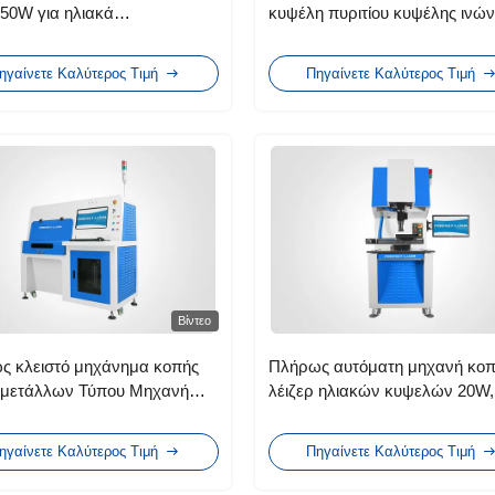
 50W για ηλιακά
κυψέλη πυριτίου κυψέλης ινών
ολταϊκά πολυκρυσταλλικά
λέιζερ γραφογράφησης
ηγαίνετε Καλύτερος Τιμή
Πηγαίνετε Καλύτερος Τιμή
Βίντεο
ς κλειστό μηχάνημα κοπής
Πλήρως αυτόματη μηχανή κοπ
ρ μετάλλων Τύπου Μηχανή
λέιζερ ηλιακών κυψελών 20W,
λέιζερ ινών Ανθεκτικό στη
μηχανή γραφήματος λέιζερ
ηγαίνετε Καλύτερος Τιμή
Πηγαίνετε Καλύτερος Τιμή