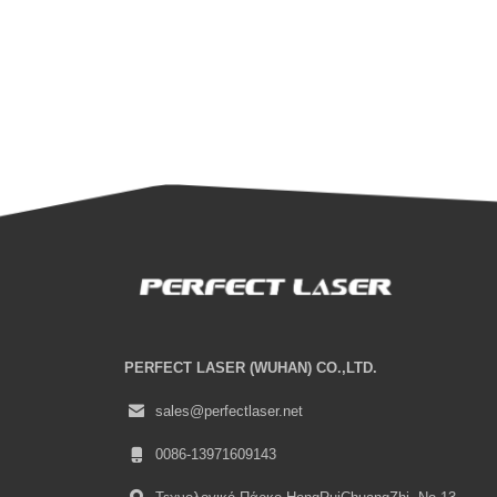
PERFECT LASER (WUHAN) CO.,LTD.
sales@perfectlaser.net
0086-13971609143