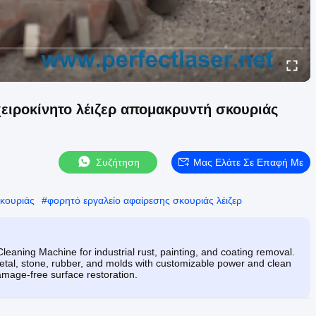
χειροκίνητο λέιζερ απομακρυντή σκουριάς
Συζήτηση
Μας Ελάτε Σε Επαφή Με
κουριάς
#
φορητό εργαλείο αφαίρεσης σκουριάς λέιζερ
aning Machine for industrial rust, painting, and coating removal.
metal, stone, rubber, and molds with customizable power and clean
damage-free surface restoration.