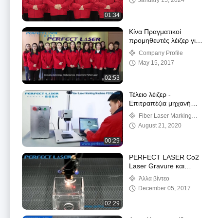
January 15, 2024
01:34
Κίνα Πραγματικοί
προμηθευτές λέιζερ για
κατασκευαστές και
Company Profile
διανομείς λέιζερ ινών
May 15, 2017
02:53
Τέλειο λέιζερ -
Επιτραπέζια μηχανή
σήμανσης λέιζερ ινών
Fiber Laser Marking
μετάλλου (PEDB-400B)
Machine
August 21, 2020
00:29
PERFECT LASER Co2
Laser Gravure και
Machine Κόψιμο
Άλλα βίντεο
Εργασιακό Βίντεο PEDK
December 05, 2017
6040
02:29