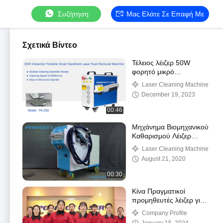
Συζήτηση
Μας Ελάτε Σε Επαφή Με
Σχετικά Βίντεο
Τέλειος λέιζερ 50W
φορητό μικρό
χειροκίνητο αυτόματο
Laser Cleaning Machine
μέταλλο άνθρακα
December 19, 2023
ανοξείδωτο χάλυβα
λέιζερ σκουριά derusti
00:46
Μηχάνημα Βιομηχανικού
Καθαρισμού Λέιζερ
Μετάλλων Αφαίρεσης
Laser Cleaning Machine
Σκουριάς Perfect Laser-
August 21, 2020
100w 200w (PE-X100)
00:30
Κίνα Πραγματικοί
προμηθευτές λέιζερ για
κατασκευαστές και
Company Profile
διανομείς λέιζερ ινών