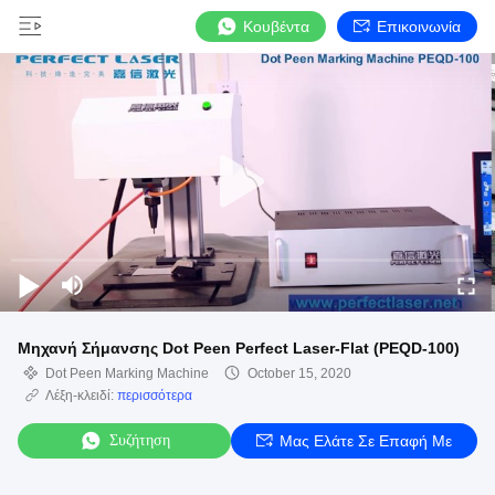
Κουβέντα
Επικοινωνία
Μηχανή Σήμανσης Dot Peen Perfect Laser-Flat (PEQD-100)
Dot Peen Marking Machine
October 15, 2020
Λέξη-κλειδί:
περισσότερα
Συζήτηση
Μας Ελάτε Σε Επαφή Με