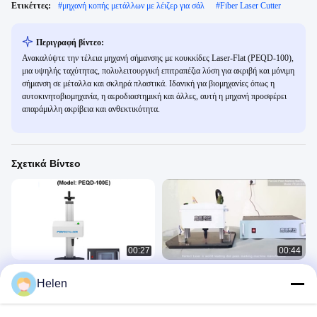
Ετικέττες:
#
μηχανή κοπής μετάλλων με λέιζερ για σάλ
#
Fiber Laser Cutter
Περιγραφή βίντεο:
Ανακαλύψτε την τέλεια μηχανή σήμανσης με κουκκίδες Laser-Flat (PEQD-100),
μια υψηλής ταχύτητας, πολυλειτουργική επιτραπέζια λύση για ακριβή και μόνιμη
σήμανση σε μέταλλα και σκληρά πλαστικά. Ιδανική για βιομηχανίες όπως η
αυτοκινητοβιομηχανία, η αεροδιαστημική και άλλες, αυτή η μηχανή προσφέρει
απαράμιλλη ακρίβεια και ανθεκτικότητα.
Σχετικά Βίντεο
00:27
00:44
Τέλεια μηχανή σήμανσης κουκίδας
Τέλειο Peen καρφιτσών σημείων
Helen
ελέγχου λέιζερ LCD
επιστολών ημερομηνίας αριθμού
πλαισίων λέιζερ φορητό φορητό που
Dot Peen Marking Machine
Dot Peen Marking Machine
χαρακτηρίζει τη μηχανή για το
September 13, 2023
June 05, 2023